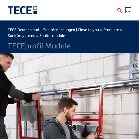
Direkt zum Inhalt
Breadcrumb
»
»
TECE Deutschland – Sanitäre Lösungen | Close to you
Produkte
»
Sanitärsysteme
Sanitärmodule
TECEprofil Module