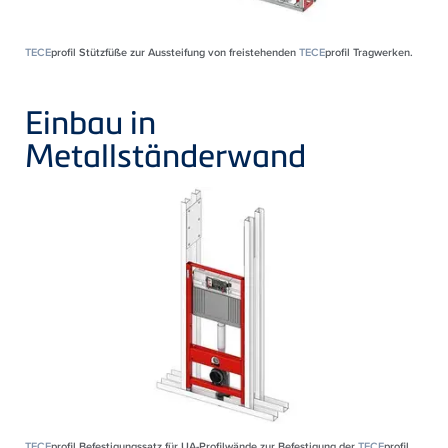
TECE
profil Stützfüße zur Aussteifung von freistehenden
TECE
profil Tragwerken.
Einbau in
Metallständerwand
TECE
profil Befestigungssatz für UA-Profilwände zur Befestigung der
TECE
profil