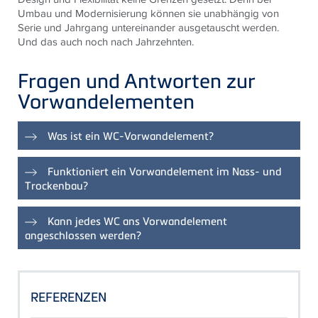
Umbau und Modernisierung können sie unabhängig von
Serie und Jahrgang untereinander ausgetauscht werden.
Und das auch noch nach Jahrzehnten.
Fragen und Antworten zur
Vorwandelementen
Was ist ein WC-Vorwandelement?
Ein WC-Vorwandelement besteht aus einem stabilen
Funktioniert ein Vorwandelement im Nass- und
Metallrahmen mit integrierten Spülkästen und wird in der
Trockenbau?
Rohbauinstallation zur Vorbereitung einer WC-Anlage
benötigt.
Hier gibt es unterschiedliche Ausführungen.
Kann jedes WC ans Vorwandelement
Trockenbauelemente von TECE sind statisch
angeschlossen werden?
selbsttragend und lassen sich auch für die
Nassbauinstallation verwenden. Nassbauelemente
Nahezu jede WC-Keramik kann an ein Vorwandelement
(
https://www.tece.com/de/sanitaermodule/tecebox-
angeschlossen werden. Die Abstände zwischen Spül-
nassbau-module
) hingegen benötigen eine
und Abwasserrohr sind genormt. Lediglich die
REFERENZEN
Ausmauerung für die Stabilität und sind daher für den
Befestigungsabstände können mit 180/230 mm variieren.
Trockenbau eher ungeeignet.