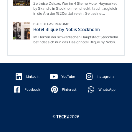
Zeitreise Deluxe: Wer im 4 Sterne Hotel Haymarket
by Skandic in Stockholm eincheckt, taucht zugleich
in die Ära der 1920er Jahre ein. Seit seiner...
HOTEL & GASTRONOMIE
Hotel Blique by Nobis Stockholm
Im Herzen der schwedischen Hauptstadt Stockholm
befindet sich nun das Designhotel Blique by Nobis.
Floating
Sidebar
LinkedIn
YouTube
Instagram
Facebook
Pinterest
WhatsApp
©
2026