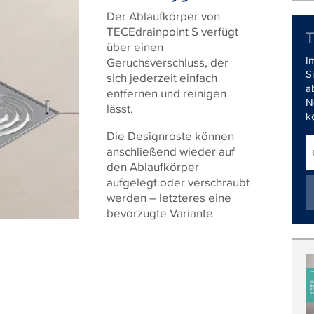
Der Ablaufkörper von
TECEdrainpoint S verfügt
über einen
I
Geruchsverschluss, der
S
sich jederzeit einfach
a
entfernen und reinigen
N
lässt.
k
Die Designroste können
anschließend wieder auf
den Ablaufkörper
aufgelegt oder verschraubt
werden – letzteres eine
bevorzugte Variante