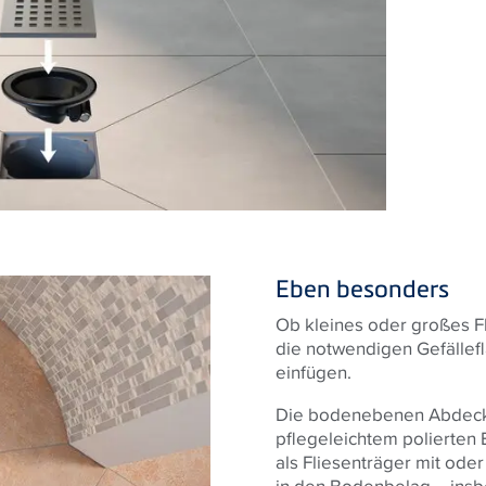
Eben besonders
Ob kleines oder großes Fl
die notwendigen Gefällefl
einfügen.
Die bodenebenen Abdeckun
pflegeleichtem polierten 
als Fliesenträger mit ode
in den Bodenbelag – insb