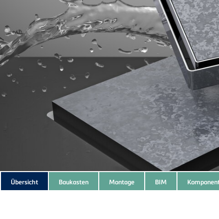
Subnavigation
Übersicht
Baukasten
Montage
BIM
Komponen
of
current