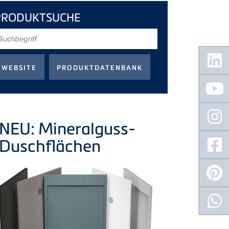
PRODUKTSUCHE
uchbegriff
Floating
Sidebar
NEU: Mineralguss-
Duschflächen