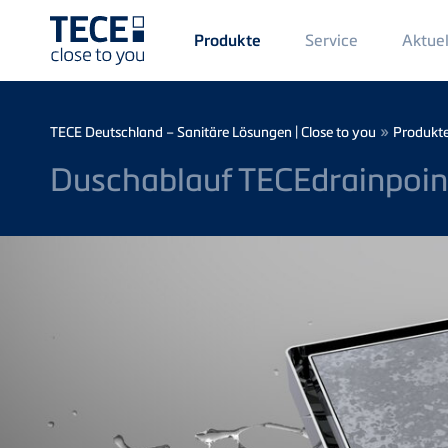
Main
Service
Aktuel
Produkte
Menü
1
Direkt zum Inhalt
Breadcrumb
»
TECE Deutschland – Sanitäre Lösungen | Close to you
Produkt
Duschablauf TECEdrainpoin