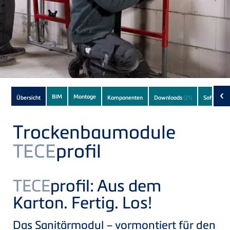
Subnavigation
‹
BIM
Montage
Übersicht
Komponenten
Downloads
(21)
Software
(
of
current
Trockenbaumodule
Product
TECE
profil
TECE
profil: Aus dem
Karton. Fertig. Los!
Das Sanitärmodul – vormontiert für den