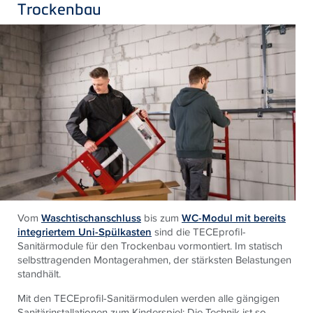
Trockenbau
Vom
Waschtischanschluss
bis zum
WC-Modul mit bereits
integriertem Uni-Spülkasten
sind die TECEprofil-
Sanitärmodule für den Trockenbau vormontiert. Im statisch
selbsttragenden Montagerahmen, der stärksten Belastungen
standhält.
Mit den TECEprofil-Sanitärmodulen werden alle gängigen
Sanitärinstallationen zum Kinderspiel: Die Technik ist so