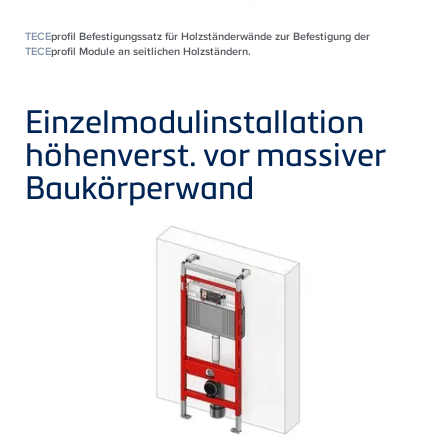
TECE
profil Befestigungssatz für Holzständerwände zur Befestigung der
TECE
profil Module an seitlichen Holzständern.
Einzelmodulinstallation
höhenverst. vor massiver
Baukörperwand