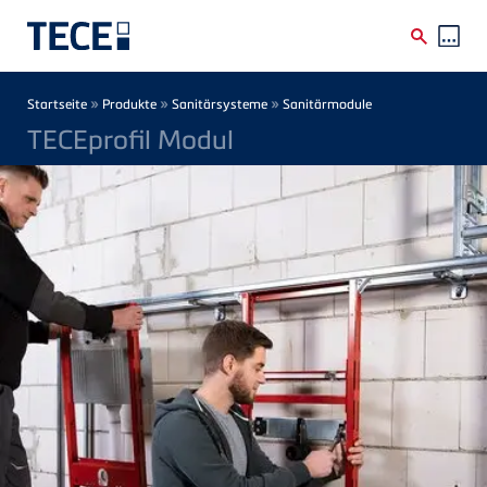
Direkt zum Inhalt
Breadcrumb
»
»
»
Startseite
Produkte
Sanitärsysteme
Sanitärmodule
TECEprofil Modul