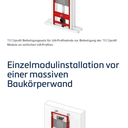
TECE
profil Befestigungssatz für UA-Profilwände zur Befestigung der
TECE
profil
Module an seitlichen UA-Profilen.
Einzelmodulinstallation vor
einer massiven
Baukörperwand