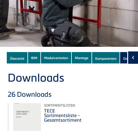
Subnavigation
‹
BIM
Modulvarianten
Montage
Übersicht
Komponenten
Downloa
of
current
Downloads
Product
26
Downloads
SORTIMENTSLISTEN
TECE
Sortimentsliste -
Gesamtsortiment