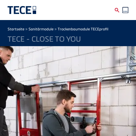
Direkt zum Inhalt
Breadcrumb
»
»
Startseite
Sanitärmodule
Trockenbaumodule TECEprofil
TECE - CLOSE TO YOU