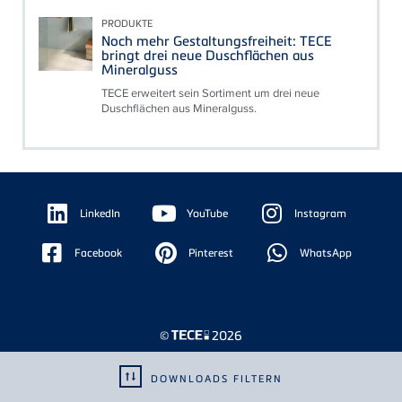
PRODUKTE
Noch mehr Gestaltungsfreiheit: TECE
bringt drei neue Duschflächen aus
Mineralguss
TECE erweitert sein Sortiment um drei neue
Duschflächen aus Mineralguss.
Floating
Sidebar
LinkedIn
YouTube
Instagram
Facebook
Pinterest
WhatsApp
©
2026
DOWNLOADS FILTERN