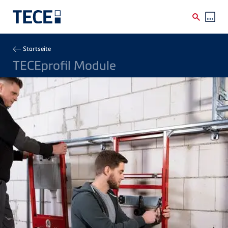
Direkt zum Inhalt
Breadcrumb
Startseite
TECEprofil Module