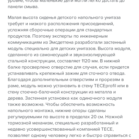
уровне, чтобы маленькие дети могли легко достать до
панели смыва.
Малая высота сиденья детского напольного унитаза
требует и низкого расположения присоединений,
усложняя сборочные операции для стандартных
продуктов. Поэтому эксперты по инженерным
коммуникациям из Эмсдеттена разработали застенный
модуль специально для детских унитазов. Высота модуля,
сделанного из самонесущей и звукоизолирующей
стальной конструкции, составляет 1120 мм. В нижней
балке просверлено отверстие для случая, если придется
устанавливать крепежный зажим для сточного отвода.
Благодаря дополнительным отверстиям и прорезям в
раме, модуль можно установить в стену TECEprofil или в
стену стоечно-балочной конструкции из металла и
дерева. Застенная установка как одиночного модуля
также возможна. Чтобы обеспечить возможность
напольного монтажа, нижние опоры сделаны
регулируемыми по высоте в пределах 20 см. Ножной
тормозной механизм, специально разработанный и
недавно усовершенствованный компанией TECE,
позволяет одному человеку легко и быстро справиться с