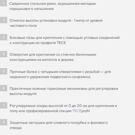
Сваренная стальная рама, окрашенная методом
1
порошкового напыления
Отметка высоты установки модуля - 1 метр от уровня
2
чистового пола
Боковые пазы для крепления с помощью угловых соединений
3
к конструкции из профиля ТЕСЕ
Отверстия для крепления со стоечно-балочными
4
конструкциями из металла и дерева.
Прочные балки с четырьмя отверстиями с резьбой — для
5
надежного удержания подвесного санфаянса
Практичные ножные тормозные механизмы для регулировки
6
высоты модуля
Регулируемые опоры высотой от 0 до 20 см для крепления к
7
полу или профилированной секции
TECE
profil
Защитные заглушки для сливного патрубка и фанового
8
отвода