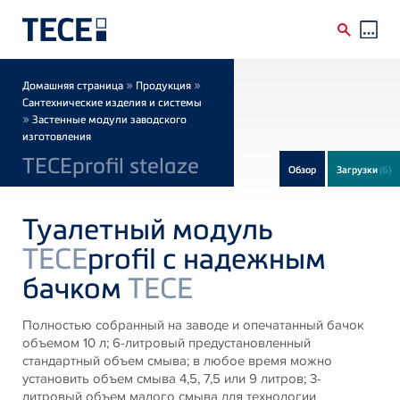
Skip to main content
Breadcrumb
»
»
Домашняя страница
Продукция
Сантехнические изделия и системы
»
Застенные модули заводского
изготовления
TECEprofil stelaze
Обзор
Загрузки
(6)
Туалетный модуль
TECE
profil с надежным
бачком
TECE
Полностью собранный на заводе и опечатанный бачок
объемом 10 л; 6-литровый предустановленный
стандартный объем смыва; в любое время можно
установить объем смыва 4,5, 7,5 или 9 литров; 3-
литровый объем малого смыва для технологии