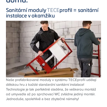
Sanitární moduly
TECE
profil = sanitární
instalace v okamžiku
Naše prefabrikované moduly v systému TECEprofil udělají
dětskou hru z každé standardní sanitární instalace!
Technologie je tak perfektně sladěna, že veškerou montáž
od umyvadla až po sprchovací WC zvládne jediný montér.
Jednoduše, spolehlivě a bez zbytečné námahy!