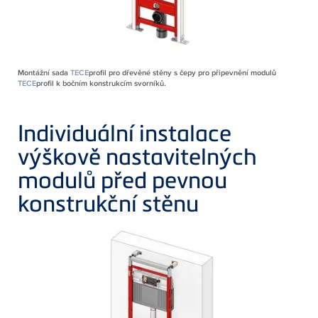
Montážní sada
TECE
profil pro dřevěné stěny s čepy pro připevnění modulů
TECE
profil k bočním konstrukcím svorníků.
Individuální instalace
výškově nastavitelných
modulů před pevnou
konstrukční stěnu