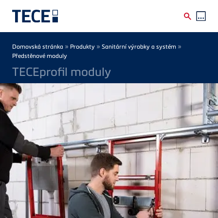
Skip to main content
Breadcrumb
»
»
»
Domovská stránka
Produkty
Sanitární výrobky a systém
Předstěnové moduly
TECEprofil moduly