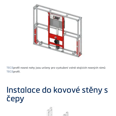
TECE
profil nosné nohy jsou určeny pro vyztužení volně stojících nosných rámů
TECE
profil.
Instalace do kovové stěny s
čepy