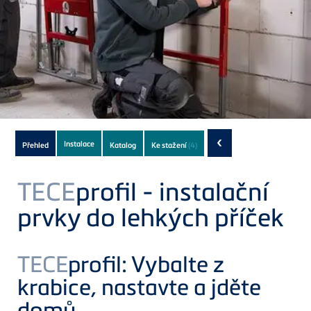
Subnavigation
‹
Instalace
Přehled
Katalog
Ke stažení
(4)
of
current
TECE
profil - instalační
Product
prvky do lehkých příček
TECE
profil: Vybalte z
krabice, nastavte a jděte
domů.