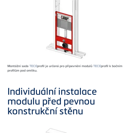
Montážní sada
TECE
profil je určená pro připevnění modulů
TECE
profil k bočním
profilům pod omítku.
Individuální instalace
modulu před pevnou
konstrukční stěnu