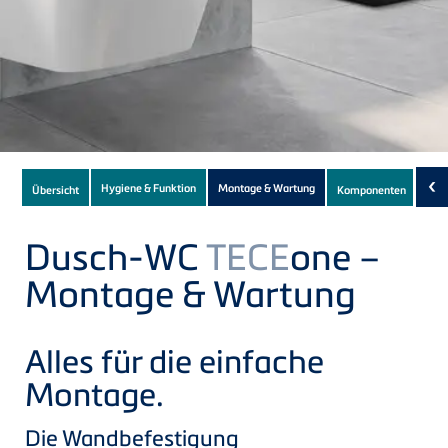
Subnavigation
‹
Hygiene & Funktion
Montage & Wartung
Übersicht
Komponenten
Dow
of
current
Dusch-WC
TECE
one –
Product
Montage & Wartung
Alles für die einfache
Montage.
Die Wandbefestigung