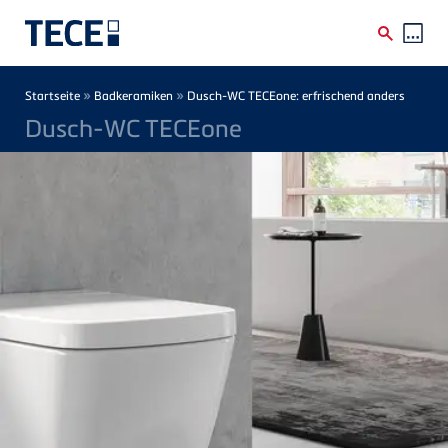
Direkt zum Inhalt
Breadcrumb
»
»
Startseite
Badkeramiken
Dusch-WC TECEone: erfrischend anders
Dusch-WC TECEone