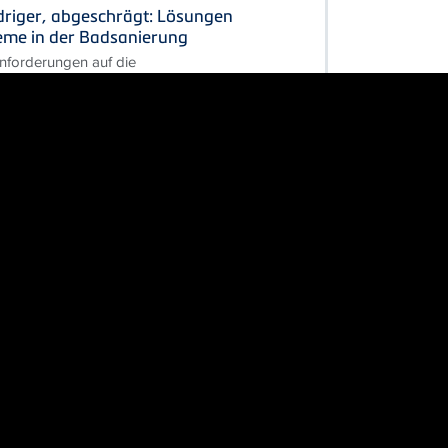
driger, abgeschrägt: Lösungen
leme in der Badsanierung
forderungen auf die
 Bestandsobjekt treffen, sind
 Lösungen gefragt.
ECEprofil Module für WC und
r machen und Klassiker immer
 – mit dieser Ambition stellt TECE
des für seine etablierten