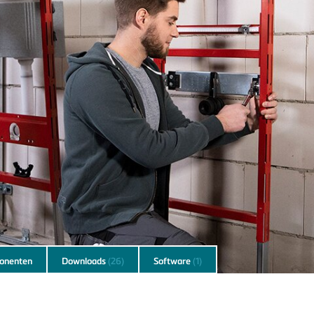
onenten
Downloads
(26)
Software
(1)