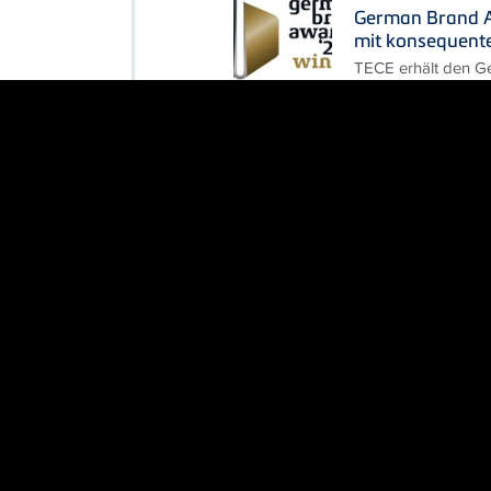
German Brand A
mit konsequent
TECE erhält den G
Winner in der Kate
&amp; Bathroom"
Denis Gessler ü
Corporate Mark
Führungswechsel i
Petra Bischof hat d
nach mehr als zehn 
PRODUKTE
Noch mehr Gesta
neue Duschfläc
TECE erweitert sei
Duschflächen aus M