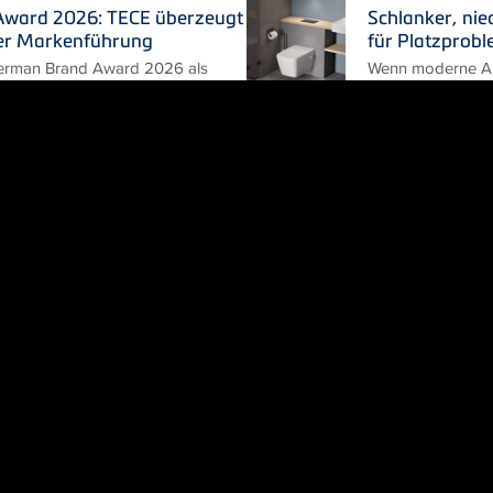
ward 2026: TECE überzeugt
Schlanker, nie
er Markenführung
für Platzprob
erman Brand Award 2026 als
Wenn moderne An
gorie "Excellent Brands – Heating
Gegebenheiten im
unkonventionelle
PRODUKTE
bernimmt Leitung des
Verbesserte T
etings
Waschtisch
m Corporate Marketing bei TECE:
Gutes noch besse
ie Leitung der Marketingabteilung
weiter optimieren
Jahren zum 1. Juli 2026 an...
gleich zwei Upgra
TECEprofil...
ltungsfreiheit: TECE bringt drei
hen aus Mineralguss
n Sortiment um drei neue
ineralguss.