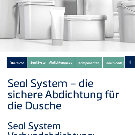
Subnavigation
‹
Seal System Abdichtungsset
Übersicht
Komponenten
Downloads
(9)
of
current
Seal System – die
Product
sichere Abdichtung für
die Dusche
Seal System