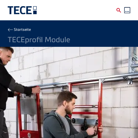
Direkt zum Inhalt
Breadcrumb
Startseite
TECEprofil Module