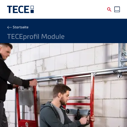
Direkt zum Inhalt
Breadcrumb
Startseite
TECEprofil Module