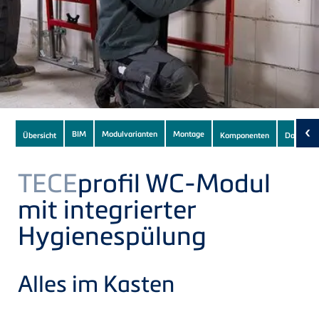
Subnavigation
‹
BIM
Modulvarianten
Montage
Übersicht
Komponenten
Downloa
of
current
TECE
profil WC-Modul
Product
mit integrierter
Hygienespülung
Alles im Kasten