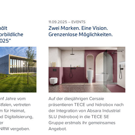
11.09.2025 – EVENTS
ält
Zwei Marken. Eine Vision.
rbildliche
Grenzenlose Möglichkeiten.
2025“
fünf Jahre vom
Auf der diesjährigen Cersaie
falen, vertreten
präsentieren TECE und hidrobox nach
m für Heimat,
der Integration von Absara Industrial
 Digitalisierung,
SLU (hidrobox) in die TECE SE
er
Gruppe erstmals ihr gemeinsames
 NRW vergeben.
Angebot.