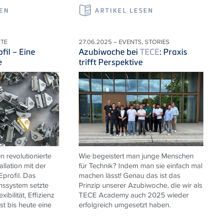
SEN
ARTIKEL LESEN
KTE
27.06.2025 – EVENTS, STORIES
ofil – Eine
Azubiwoche bei
TECE
: Praxis
e
trifft Perspektive
n revolutionierte
Wie begeistert man junge Menschen
allation mit der
für Technik? Indem man sie einfach mal
E
profil. Das
machen lässt! Genau das ist das
onssystem setzte
Prinzip unserer Azubiwoche, die wir als
ibilität, Effizienz
TECE
Academy auch 2025 wieder
ist bis heute eine
erfolgreich umgesetzt haben.