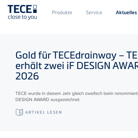
Main
Produkte
Service
Aktuelles
Menü
1
Direkt zum Inhalt
Gold für
TECE
drainway –
TE
erhält zwei iF DESIGN AW
2026
TECE wurde in diesem Jahr gleich zweifach beim renommiert
DESIGN AWARD ausgezeichnet.
ARTIKEL LESEN