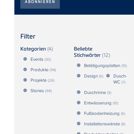
Filter
Kategorien
(4)
Beliebte
Stichwörter
(12)
Events
(30)
Betätigungsplatten
(15)
Produkte
(114)
Design
Dusch-
(6)
Projekte
(26)
WC
(7)
Stories
(98)
Duschrinne
(9)
Entwässerung
(10)
Fußbodenheizung
(6)
Installationswände
(8)