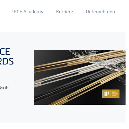
Main
TECE Academy
Karriere
Unternehmen
Menu
2
CE
ARDS
en iF