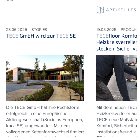
ARTIKEL LE
23.06.2025 – STORIES
19.05.2025 – PRODUK
TECE
GmbH wird zur
TECE
SE
TECE
floor Komfo
Heizkreisverteile
stecken. Sicher v
Die
TECE
GmbH hat ihre Rechtsform
Mit dem neuen
TEC
erfolgreich in eine Europäische
Heizkreisverteiler au
Aktiengesellschaft (Societas Europaea,
TECE
neue Maßstäbe
kurz: SE) umgewandelt. Mit dem
Komfort, Sicherheit 
vollzogenen Kettenformwechsel firmiert
Installationsfreundlic