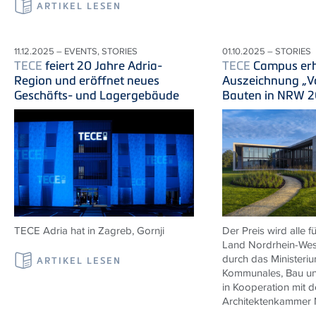
ARTIKEL LESEN
11.12.2025 – EVENTS, STORIES
01.10.2025 – STORIES
TECE
feiert 20 Jahre Adria-
TECE
Campus erh
Region und eröffnet neues
Auszeichnung „Vo
Geschäfts- und Lagergebäude
Bauten in NRW 
TECE
Adria
hat in Zagreb,
Gornji
Der Preis wird alle 
Land Nordrhein-West
durch das Ministeriu
ARTIKEL LESEN
Kommunales, Bau und
in Kooperation mit d
Architektenkammer