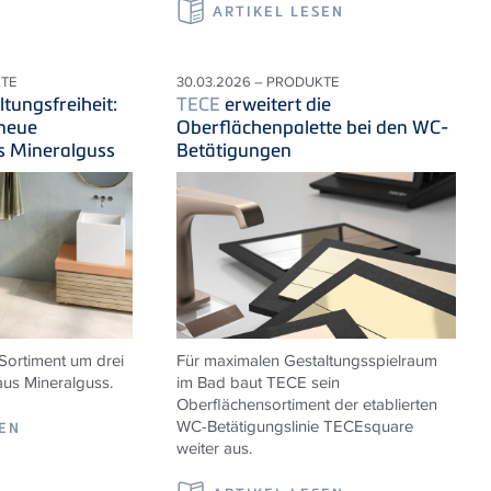
ARTIKEL LESEN
KTE
30.03.2026 – PRODUKTE
tungsfreiheit:
TECE
erweitert die
 neue
Oberflächenpalette bei den WC-
s Mineralguss
Betätigungen
Sortiment um drei
Für maximalen Gestaltungsspielraum
us Mineralguss.
im Bad baut TECE sein
Oberflächensortiment der etablierten
WC-Betätigungslinie TECEsquare
SEN
weiter aus.