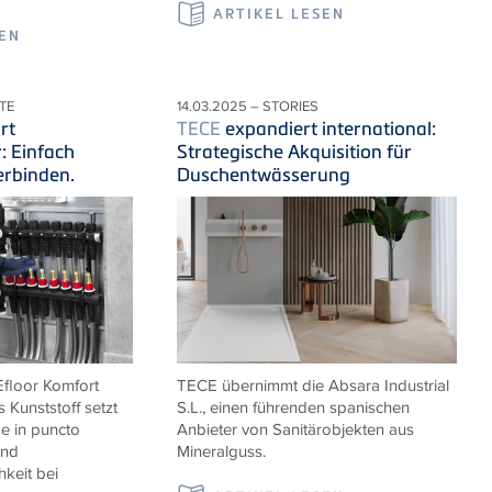
ARTIKEL LESEN
SEN
TE
14.03.2025 – STORIES
rt
TECE
expandiert international:
r: Einfach
Strategische Akquisition für
erbinden.
Duschentwässerung
E
floor Komfort
TECE übernimmt die
Absara Industrial
s Kunststoff setzt
S.L., einen führenden spanischen
 in puncto
Anbieter von Sanitärobjekten aus
und
Mineralguss.
hkeit bei