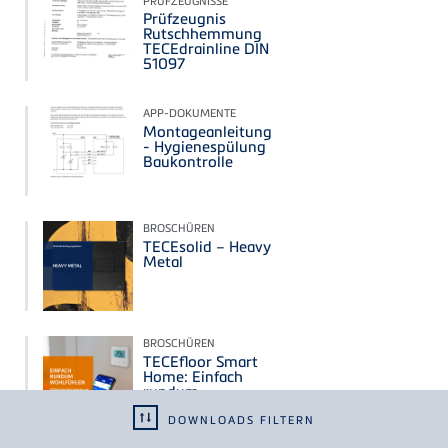
PRÜFZEUGNISSE
Prüfzeugnis
Rutschhemmung
TECEdrainline DIN
51097
APP-DOKUMENTE
Montageanleitung
- Hygienespülung
Baukontrolle
BROSCHÜREN
TECEsolid – Heavy
Metal
BROSCHÜREN
TECEfloor Smart
Home: Einfach
rundum
wohlfühlen
DOWNLOADS FILTERN