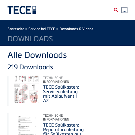
Direkt zum Inhalt
Breadcrumb
»
»
Startseite
Service bei TECE
Downloads & Videos
DOWNLOADS
Alle Downloads
219
Downloads
TECHNISCHE
INFORMATIONEN
TECE Spülkasten:
Serviceanleitung
mit Ablaufventil
A2
TECHNISCHE
INFORMATIONEN
TECE Spülkasten:
Reparaturanleitung
für Spülkasten aus