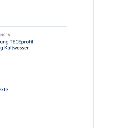
UNGEN
ung TECEprofil
g Kaltwasser
exte