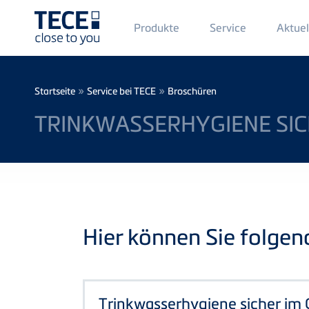
Main
Produkte
Service
Aktuel
Menü
1
Direkt zum Inhalt
Breadcrumb
»
»
Startseite
Service bei TECE
Broschüren
TRINKWASSERHYGIENE SICH
Hier können Sie folge
Trinkwasserhygiene sicher im G