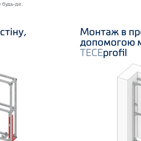
 будь-де.
стіну,
Монтаж в пр
допомогою 
TECE
profil