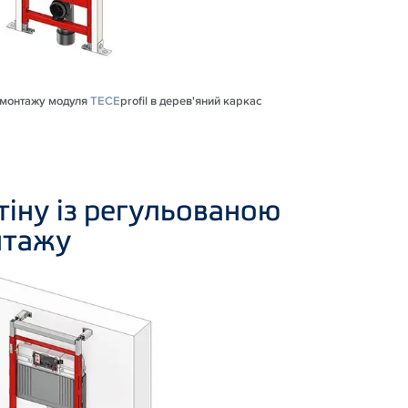
я монтажу модуля
TECE
profil в дерев'яний каркас
тіну із регульованою
нтажу