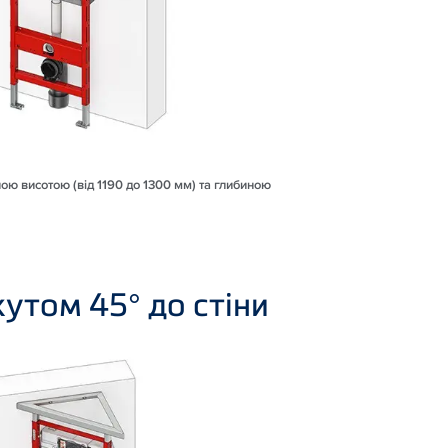
аною висотою (від 1190 до 1300 мм) та глибиною
утом 45° до стіни