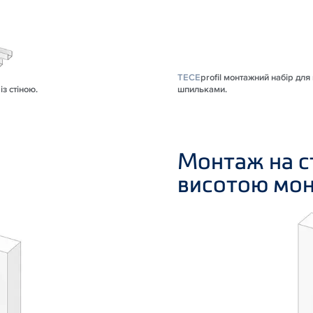
TECE
profil монтажний набір дл
із стіною.
шпильками.
ю
Монтаж на с
висотою мо