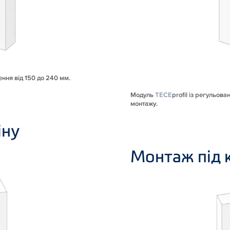
ення від 150 до 240 мм.
Модуль
TECE
profil із регульов
монтажу.
іну
Монтаж під к