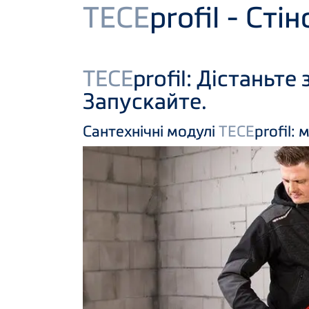
Product
TECE
profil - Ст
TECE
profil: Дістаньте
Запускайте.
Сантехнічні модулі
TECE
profil: