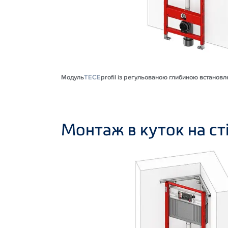
Модуль
TECE
profil із регульованою глибиною встановл
Монтаж в куток на ст