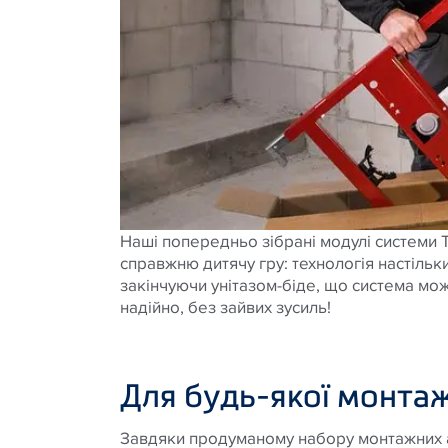
Наші попередньо зібрані модулі системи 
справжню дитячу гру: технологія настільк
закінчуючи унітазом-біде, що система м
надійно, без зайвих зусиль!
Для будь-якої монтаж
Завдяки продуманому набору монтажних а