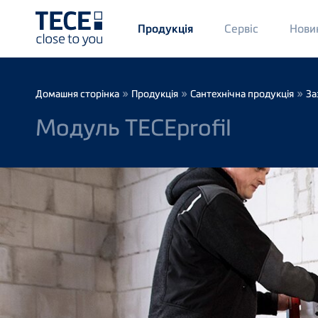
Main
Сервіс
Нови
Продукція
Menü
1
Skip to main content
Breadcrumb
»
»
»
Домашня сторінка
Продукція
Сантехнічна продукція
За
Модуль TECEprofil