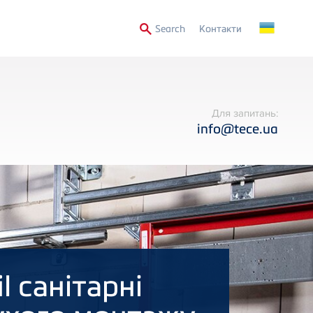
Secondary
Search
Контакти
Menu
Для запитань:
info@tece.ua
il санітарні