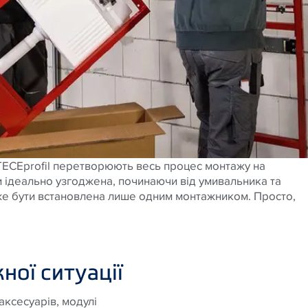
TECEprofil перетворюють весь процес монтажу на
и ідеально узгоджена, починаючи від умивальника та
оже бути встановлена лише одним монтажником. Просто,
ної ситуації
ксесуарів, модулі