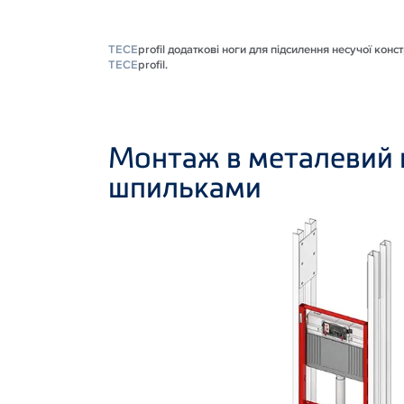
TECE
profil додаткові ноги для підсилення несучої конс
TECE
profil.
Монтаж в металевий 
шпильками