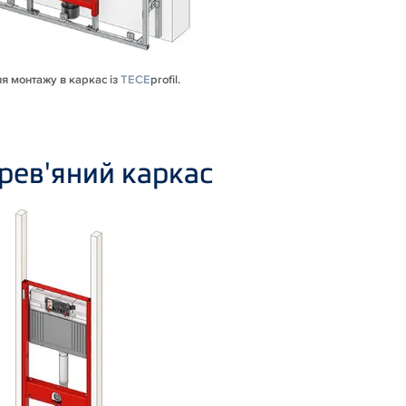
для монтажу в каркас із
TECE
profil.
рев'яний каркас