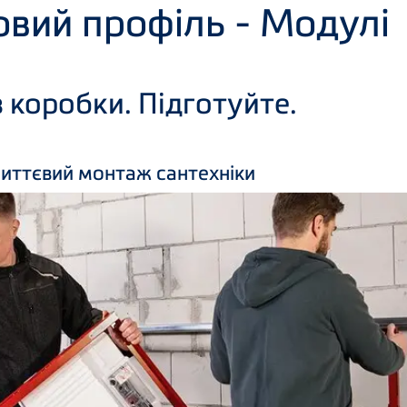
іновий профіль - Moдулі
 з коробки. Підготуйте.
 миттєвий монтаж сантехніки