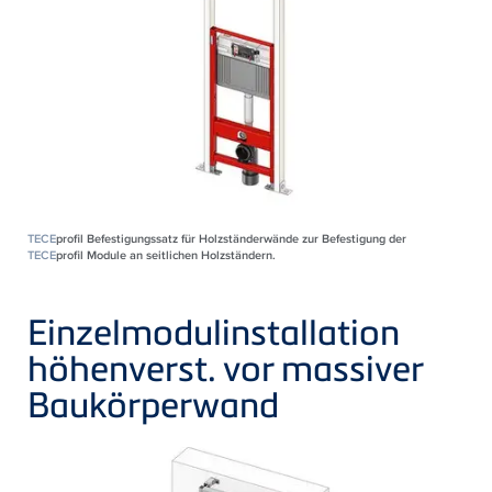
TECE
profil Befestigungssatz für Holzständerwände zur Befestigung der
TECE
profil Module an seitlichen Holzständern.
Einzelmodulinstallation
höhenverst. vor massiver
Baukörperwand