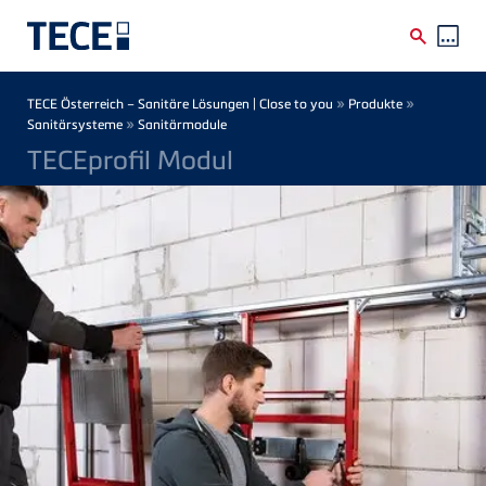
Direkt zum Inhalt
Breadcrumb
»
»
TECE Österreich – Sanitäre Lösungen | Close to you
Produkte
»
Sanitärsysteme
Sanitärmodule
TECEprofil Modul