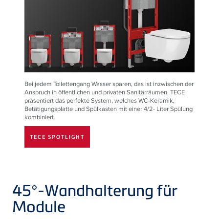
Bei jedem Toilettengang Wasser sparen, das ist inzwischen der
Anspruch in öffentlichen und privaten Sanitärräumen.
TECE
präsentiert das perfekte System, welches WC-Keramik,
Betätigungsplatte und Spülkasten mit einer 4/2- Liter Spülung
kombiniert.
TECE SPOTLIGHT
45°-Wandhalterung für
Module