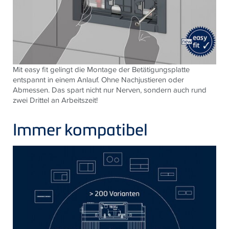
Mit easy fit gelingt die Montage der Betätigungsplatte
entspannt in einem Anlauf. Ohne Nachjustieren oder
Abmessen. Das spart nicht nur Nerven, sondern auch rund
zwei Drittel an Arbeitszeit!
Immer kompatibel