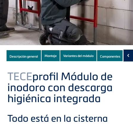
Subnavigation
‹
Montaje
Variantes del módulo
Descripción general
Componentes
Des
of
current
TECE
profil Módulo de
Product
inodoro con descarga
higiénica integrada
Todo está en la cisterna