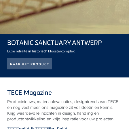
BOTANIC SANCTUARY ANTWERP
Luxe retraite in historisch kloostercomplex.
NAAR HET PRODUCT
TECE Magazine
Productnieuws, materiaalevaluaties, designtrends van
TECE
en nog veel meer, ons magazine zit vol ideeën en kennis.
Krijg waardevolle inzichten in design, handling en
productontwikkeling en krijg inspiratie voor uw projecten.
TECE
solid &
TECE
filo-Solid