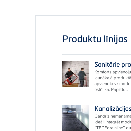
Produktu līnijas
Sanitārie pr
Komforts apvienoju
jaunākajā produkt
apvienota vismodern
estētika. Papildu...
Kanalizācija
Gandrīz nemanāmas.
ideāli integrēt mod
“TECEdrainline” duš