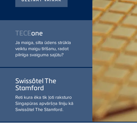
Ja maiga, silta ūdens
strūkla veiktu maigu
tīrīšanu, radot pilnīga
svaiguma sajūtu?
UZZINĀT VAIRĀK
Swissôtel The
Stamford
Reti kura ēka tik ļoti
raksturo Singapūras
apvāršņa līniju kā Swissôtel
The Stamford.