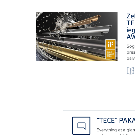
Ze
TE
ie
AW
Šoga
pre
balv
“TECE” PAK
Everything at a glan