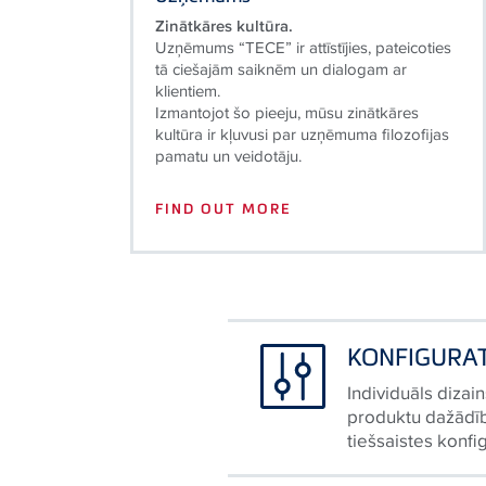
Zinātkāres kultūra.
Uzņēmums “TECE” ir attīstījies, pateicoties
tā ciešajām saiknēm un dialogam ar
klientiem.
Izmantojot šo pieeju, mūsu zinātkāres
kultūra ir kļuvusi par uzņēmuma filozofijas
pamatu un veidotāju.
FIND OUT MORE
KONFIGURA
Individuāls dizai
produktu dažādīb
tiešsaistes konfi