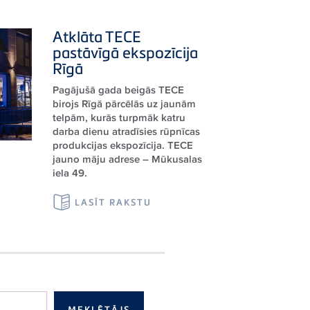
Atklāta
TECE
pastāvīgā ekspozīcija
Rīgā
Pagājušā gada beigās TECE
birojs Rīgā pārcēlās uz jaunām
telpām, kurās turpmāk katru
darba dienu atradīsies rūpnīcas
produkcijas ekspozīcija. TECE
jauno māju adrese – Mūkusalas
iela 49.
LASĪT RAKSTU