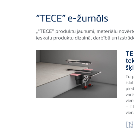
“TECE” e-žurnāls
„“
TECE
” produktu jaunumi, materiālu novērtē
ieskatu produktu dizainā, darbībā un izstrā
TE
te
šķ
Turp
ista
pied
vari
vie
– it
vie