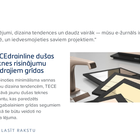
jumi, dizaina tendences un daudz vairāk — mūsu e-žurnāls ir 
dē, un iedvesmojieties saviem projektiem.“
CE
drainline dušas
knes risinājumu
idrajiem grīdas
inoties minimālisma vannas
bu dizaina tendencēm,
TECE
āvā jaunu dušas teknes
antu, kas paredzēts
ngabalainiem grīdas segumiem
 kā tie būtu veidoti no
na
lējuma.
LASĪT RAKSTU