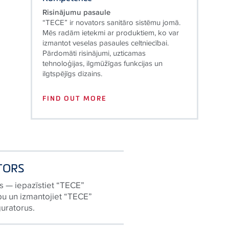
Risinājumu pasaule
“TECE” ir novators sanitāro sistēmu jomā.
Mēs radām ietekmi ar produktiem, ko var
izmantot veselas pasaules celtniecībai.
Pārdomāti risinājumi, uzticamas
tehnoloģijas, ilgmūžīgas funkcijas un
ilgtspējīgs dizains.
FIND OUT MORE
TORS
ns — iepazīstiet “TECE”
u un izmantojiet “TECE”
guratorus.