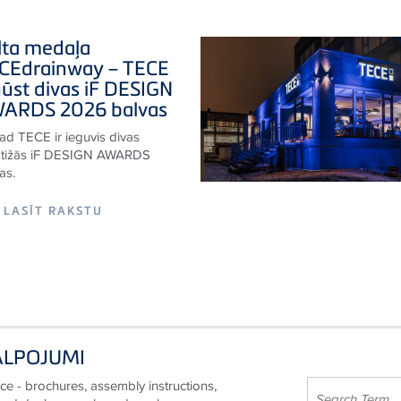
lta medaļa
CE
drainway –
TECE
gūst divas iF DESIGN
ARDS 2026 balvas
d TECE ir ieguvis divas
stižās iF DESIGN AWARDS
as.
LASĪT RAKSTU
ALPOJUMI
ce - brochures, assembly instructions,