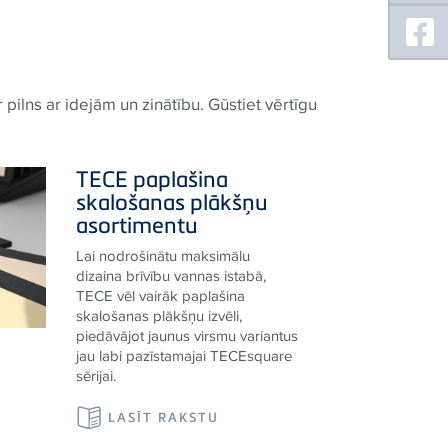
pilns ar idejām un zinātību. Gūstiet vērtīgu
TECE
paplašina
skalošanas plākšņu
asortimentu
Lai nodrošinātu maksimālu
dizaina brīvību vannas istabā,
TECE
vēl vairāk paplašina
skalošanas plākšņu izvēli,
piedāvājot jaunus virsmu variantus
jau labi pazīstamajai
TECE
square
sērijai.
LASĪT RAKSTU