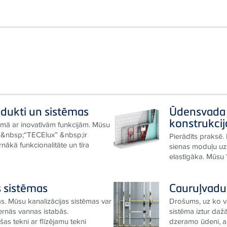
odukti un sistēmas
Ūdensvada 
konstrukcij
mā ar inovatīvām funkcijām. Mūsu
ā&nbsp;“TECElux” &nbsp;ir
Pierādīts praksē.
ākā funkcionalitāte un tīra
sienas moduļu uzs
elastīgāka. Mūsu 
s sistēmas
Cauruļvadu
 Mūsu kanalizācijas sistēmas var
Drošums, uz ko v
ernās vannas istabās.
sistēma iztur daž
as tekni ar flīzējamu tekni
dzeramo ūdeni, apk