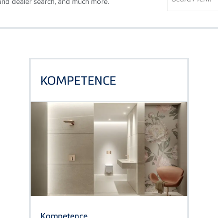
 and dealer search, and much more.
KOMPETENCE
Kompetence