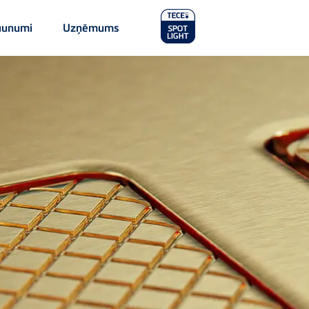
Main
aunumi
Uzņēmums
Menu
2