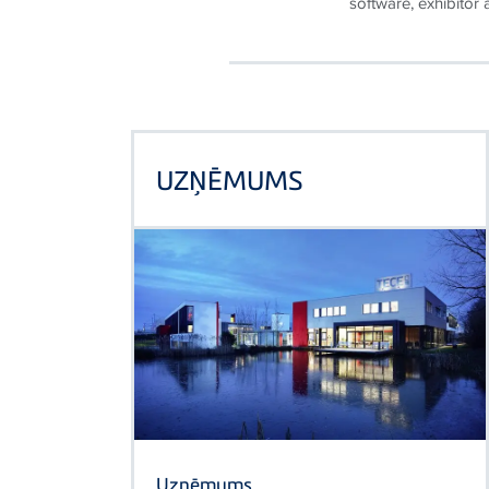
software, exhibitor
UZŅĒMUMS
Uzņēmums