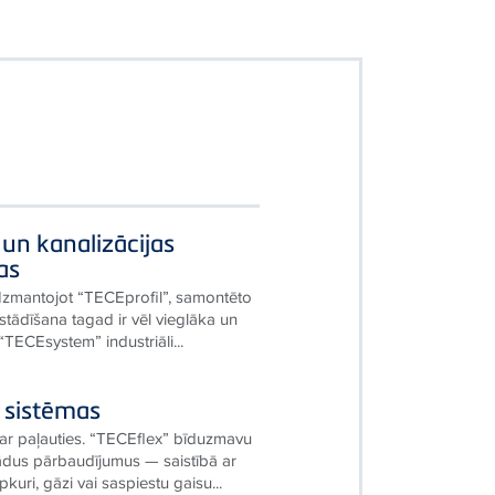
un kanalizācijas
as
 Izmantojot “TECEprofil”, samontēto
tādīšana tagad ir vēl vieglāka un
“TECEsystem” industriāli...
 sistēmas
ar paļauties. “TECEflex” bīduzmavu
ādus pārbaudījumus — saistībā ar
uri, gāzi vai saspiestu gaisu...