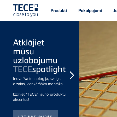
Main
Produkti
Pakalpojumi
J
Menü
1
Skip to main content
Atklājiet mūsu
uzlabojumu
TECE
spotlight
Inovatīva tehnoloģija,
svaigs dizains, vienkāršāka
montāža.
Izziniet “TECE” jauno
produktu akcentus!
TECE
one