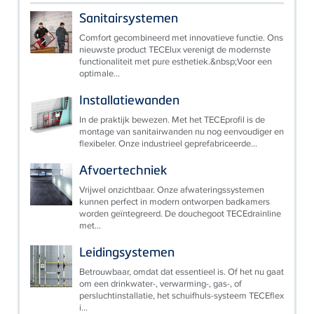
Sanitairsystemen
Comfort gecombineerd met innovatieve functie. Ons
nieuwste product TECElux verenigt de modernste
functionaliteit met pure esthetiek.&nbsp;Voor een
optimale...
Installatiewanden
In de praktijk bewezen. Met het TECEprofil is de
montage van sanitairwanden nu nog eenvoudiger en
flexibeler. Onze industrieel geprefabriceerde...
Afvoertechniek
Vrijwel onzichtbaar. Onze afwateringssystemen
kunnen perfect in modern ontworpen badkamers
worden geïntegreerd. De douchegoot TECEdrainline
met...
Leidingsystemen
Betrouwbaar, omdat dat essentieel is. Of het nu gaat
om een drinkwater-, verwarming-, gas-, of
persluchtinstallatie, het schuifhuls-systeem TECEflex
i...