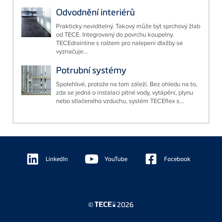
Odvodnění interiérů
Prakticky neviditelný. Takový může být sprchový žlab
od TECE. Integrovaný do povrchu koupelny.
TECEdrainline s roštem pro nalepení dlažby se
vyznačuje...
Potrubní systémy
Spolehlivé, protože na tom záleží. Bez ohledu na to,
zda se jedná o instalaci pitné vody, vytápění, plynu
nebo stlačeného vzduchu, systém TECEflex s...
Floating
Sidebar
LinkedIn
YouTube
Facebook
©
2026