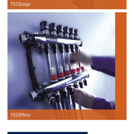
TECE
logo
TECE
floor