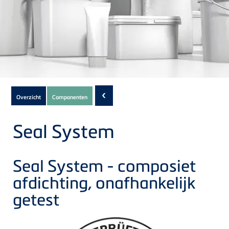
Subnavigation
‹
Overzicht
Componenten
of
current
Seal System
Product
Seal System - composiet
afdichting, onafhankelijk
getest