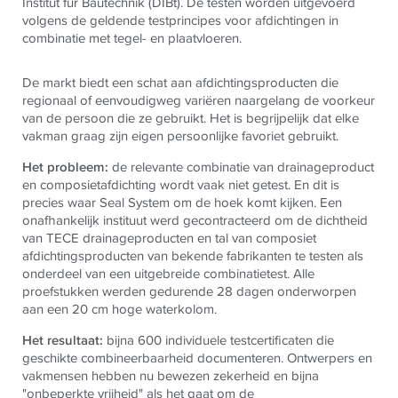
Institut für Bautechnik (DIBt). De testen worden uitgevoerd
volgens de geldende testprincipes voor afdichtingen in
combinatie met tegel- en plaatvloeren.
De markt biedt een schat aan afdichtingsproducten die
regionaal of eenvoudigweg variëren naargelang de voorkeur
van de persoon die ze gebruikt. Het is begrijpelijk dat elke
vakman graag zijn eigen persoonlijke favoriet gebruikt.
Het probleem:
de relevante combinatie van drainageproduct
en composietafdichting wordt vaak niet getest. En dit is
precies waar Seal System om de hoek komt kijken. Een
onafhankelijk instituut werd gecontracteerd om de dichtheid
van TECE drainageproducten en tal van composiet
afdichtingsproducten van bekende fabrikanten te testen als
onderdeel van een uitgebreide combinatietest. Alle
proefstukken werden gedurende 28 dagen onderworpen
aan een 20 cm hoge waterkolom.
Het resultaat:
bijna 600 individuele testcertificaten die
geschikte combineerbaarheid documenteren. Ontwerpers en
vakmensen hebben nu bewezen zekerheid en bijna
"onbeperkte vrijheid" als het gaat om de