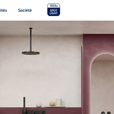
Main
ités
Société
Menu
2