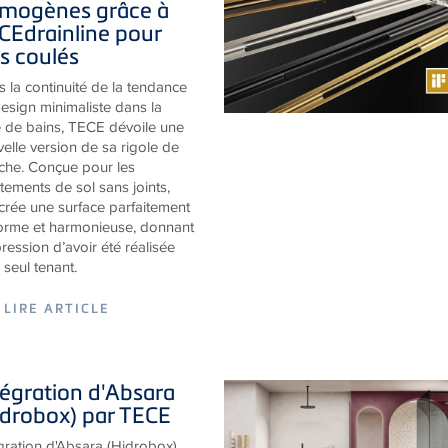
ls coulés
 la continuité de la tendance
esign minimaliste dans la
e de bains, TECE dévoile une
elle version de sa rigole de
che. Conçue pour les
tements de sol sans joints,
 crée une surface parfaitement
orme et harmonieuse, donnant
pression d’avoir été réalisée
 seul tenant.
LIRE ARTICLE
tégration d'Absara
idrobox) par
TECE
gration d'Absara (Hidrobox)
 TECE