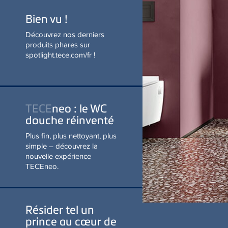
EN SAVOIR PLUS
TECE
neo : le WC
douche réinventé
Plus fin, plus nettoyant, plus
simple – découvrez la
nouvelle expérience
TECEneo.
Résider tel un
prince au cœur de
Monaco