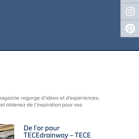
magazine regorge d’idées et d'expériences.
et obtenez de l’inspiration pour vos
De l'or pour
TECE
drainway –
TECE
reçoit deux iF DESIGN
AWARDS 2026