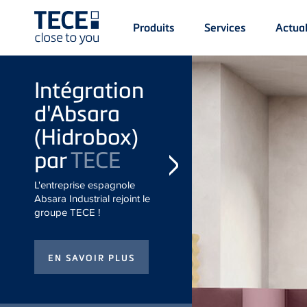
Main
Produits
Services
Actual
Menü
1
Skip to main content
Intégration
d'Absara
(Hidrobox) par
TECE
L'entreprise espagnole
Absara Industrial rejoint le
groupe TECE !
Bien vu !
Découvrez nos derniers
produits phares sur
spotlight.tece.com/fr !