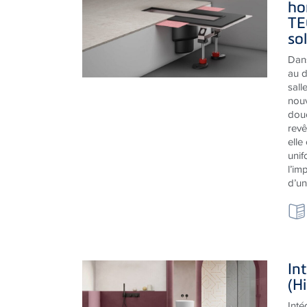
so
Dans
au d
sall
nouv
dou
revê
elle
unif
l’im
d’un
In
(H
Inté
par