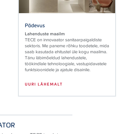
Pädevus
Lahenduste maailm
TECE on innovaator sanitaarpaigaldiste
sektoris. Me paneme rõhku toodetele, mida
saab kasutada ehitustel üle kogu maailma.
Tänu läbimõeldud lahendustele,
töökindlale tehnoloogiale, vastupidavatele
funktsioonidele ja ajatule disainile.
UURI LÄHEMALT
ATOR