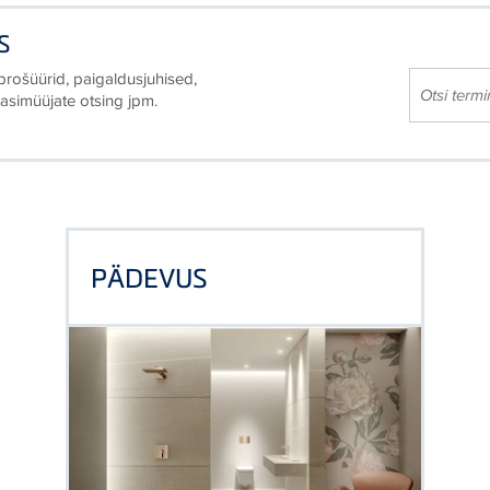
S
rošüürid, paigaldusjuhised,
edasimüüjate otsing jpm.
PÄDEVUS