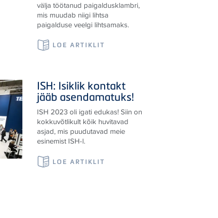
TECE
on selle eduka toote jaoks
välja töötanud paigaldusklambri,
mis muudab niigi lihtsa
paigalduse veelgi lihtsamaks.
LOE ARTIKLIT
ISH: Isiklik kontakt
jääb asendamatuks!
ISH 2023 oli igati edukas! Siin on
kokkuvõtlikult kõik huvitavad
asjad, mis puudutavad meie
esinemist ISH-l.
LOE ARTIKLIT