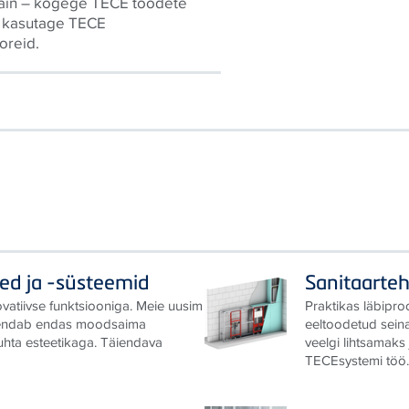
sain – kogege TECE toodete
a kasutage TECE
oreid.
ed ja -süsteemid
Sanitaarteh
atiivse funktsiooniga. Meie uusim
Praktikas läbipro
endab endas moodsaima
eeltoodetud sei
uhta esteetikaga. Täiendava
veelgi lihtsamaks
TECEsystemi töö..