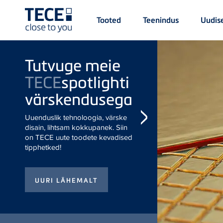
Main
Tooted
Teenindus
Uudis
Menü
1
Skip to main content
Tutvuge meie
TECE
spotlighti
värskendusega
Uuenduslik tehnoloogia,
värske disain, lihtsam
kokkupanek. Siin on TECE
uute toodete kevadised
tipphetked!
TECE
one
i bideefunktsiooniga
tualetipott.