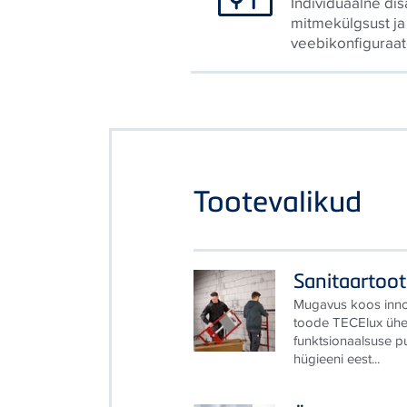
Individuaalne di
mitmekülgsust j
veebikonfiguraat
Tootevalikud
Sanitaartoot
Mugavus koos innov
toode TECElux üh
funktsionaalsuse p
hügieeni eest...