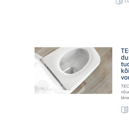
L
TE
du
tu
kõ
vo
TEC
nõu
tän