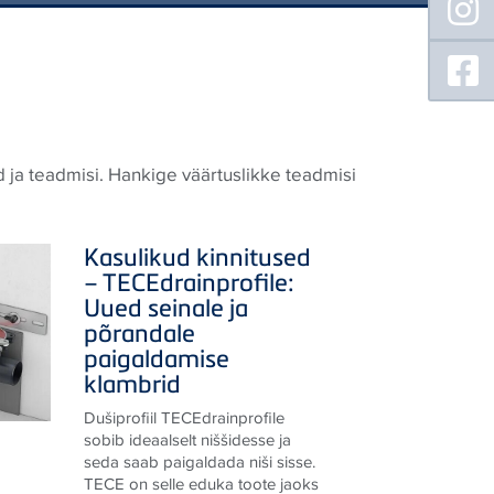
d ja teadmisi. Hankige väärtuslikke teadmisi
Kasulikud kinnitused
–
TECE
drainprofile:
Uued seinale ja
põrandale
paigaldamise
klambrid
Dušiprofiil
TECE
drainprofile
sobib ideaalselt niššidesse ja
seda saab paigaldada niši sisse.