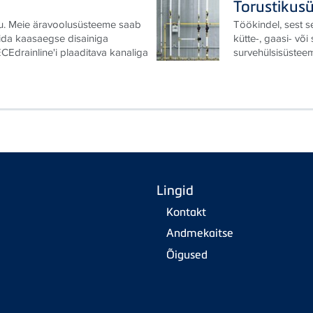
Torustikus
. Meie äravoolusüsteeme saab
Töökindel, sest s
rida kaasaegse disainiga
kütte-, gaasi- võ
CEdrainline'i plaaditava kanaliga
survehülsisüsteem
Lingid
Kontakt
Andmekaitse
Õigused