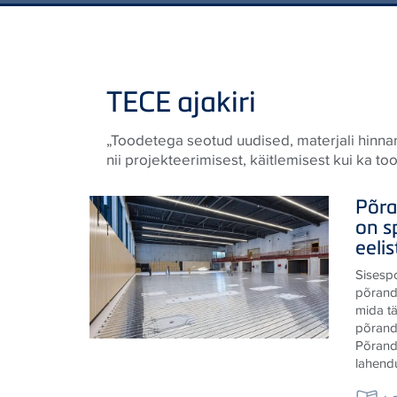
TECE ajakiri
„Toodetega seotud uudised, materjali hinn
nii projekteerimisest, käitlemisest kui ka t
Põra
on s
eeli
Sisespo
põrand
mida t
põrand
Põranda
lahendu