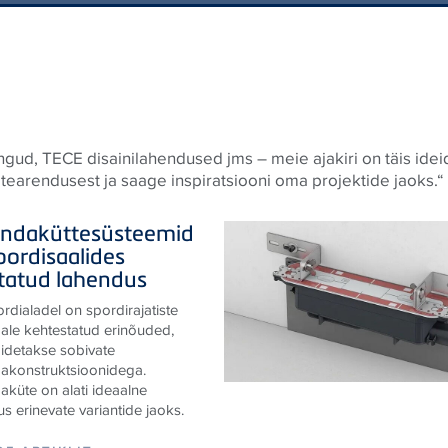
angud,
TECE
disainilahendused jms – meie ajakiri on täis idei
ootearendusest ja saage inspiratsiooni oma projektide jaoks.“
ndaküttesüsteemid
pordisaalides
statud lahendus
rdialadel on spordirajatiste
ale kehtestatud erinõuded,
äidetakse sobivate
akonstruktsioonidega.
küte on alati ideaalne
s erinevate variantide jaoks.