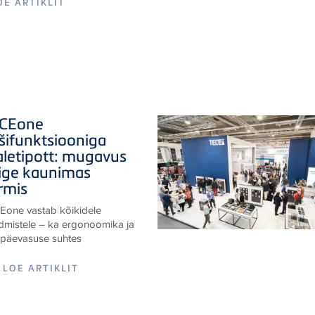
OE ARTIKLIT
CE
one
šifunktsiooniga
aletipott: mugavus
ige kaunimas
rmis
E
one vastab kõikidele
dmistele – ka ergonoomika ja
apäevasuse suhtes
LOE ARTIKLIT