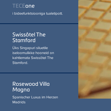
UURI LÄHEMALT
Swissôtel The
Stamford
Üks Singapuri siluetile
iseloomulikke hooneid on
kahtlemata Swissôtel The
Stamford.
Rosewood Villa
Magna
Spanischer Luxus im
Herzen Madrids