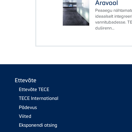
Äravool
Peaaegu nähtamatu
ideaalselt integree
vannitubadesse. TE
duširenn...
Ettevõte
Ettevõte TECE
TECE International
Pädevus
Viited
Eksponendi otsing