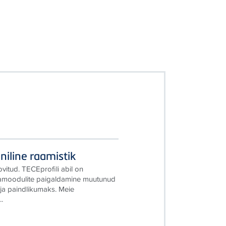
niline raamistik
ovitud. TECEprofili abil on
namoodulite paigaldamine muutunud
 ja paindlikumaks. Meie
.