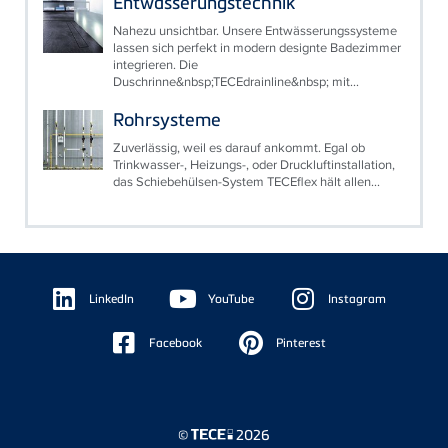
Entwässerungstechnik
Nahezu unsichtbar. Unsere Entwässerungssysteme
lassen sich perfekt in modern designte Badezimmer
integrieren. Die
Duschrinne&nbsp;TECEdrainline&nbsp; mit...
Rohrsysteme
Zuverlässig, weil es darauf ankommt. Egal ob
Trinkwasser-, Heizungs-, oder Druckluftinstallation,
das Schiebehülsen-System TECEflex hält allen...
Floating
Sidebar
LinkedIn
YouTube
Instagram
Facebook
Pinterest
©
2026