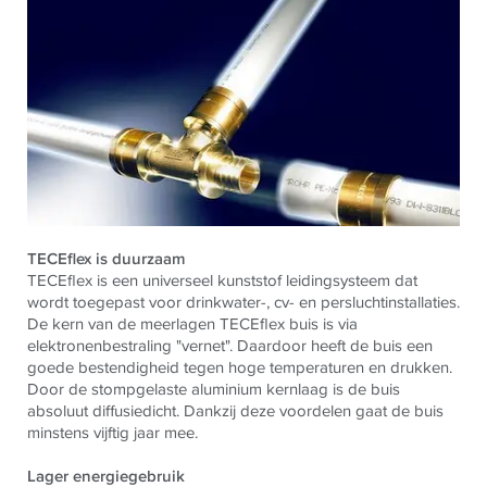
TECEflex is duurzaam
TECEflex is een universeel kunststof leidingsysteem dat
wordt toegepast voor drinkwater-, cv- en persluchtinstallaties.
De kern van de meerlagen TECEflex buis is via
elektronenbestraling "vernet". Daardoor heeft de buis een
goede bestendigheid tegen hoge temperaturen en drukken.
Door de stompgelaste aluminium kernlaag is de buis
absoluut diffusiedicht. Dankzij deze voordelen gaat de buis
minstens vijftig jaar mee.
Lager energiegebruik