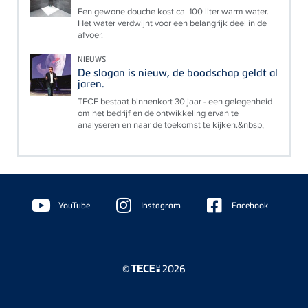
Een gewone douche kost ca. 100 liter warm water.
Het water verdwijnt voor een belangrijk deel in de
afvoer.
NIEUWS
De slogan is nieuw, de boodschap geldt al
jaren.
TECE bestaat binnenkort 30 jaar - een gelegenheid
om het bedrijf en de ontwikkeling ervan te
analyseren en naar de toekomst te kijken.&nbsp;
Floating
Sidebar
YouTube
Instagram
Facebook
©
2026