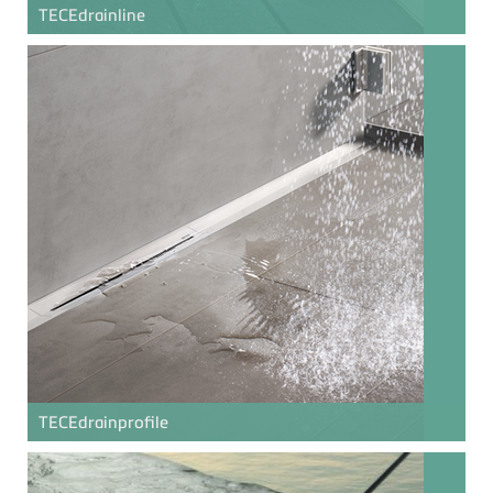
TECE
drainline
TECE
drainprofile