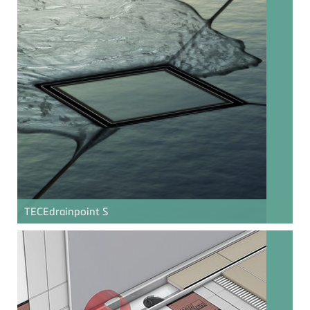
TECE
drainpoint S