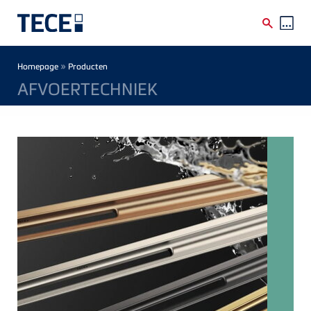
Skip to main content
Breadcrumb
»
Homepage
Producten
AFVOERTECHNIEK