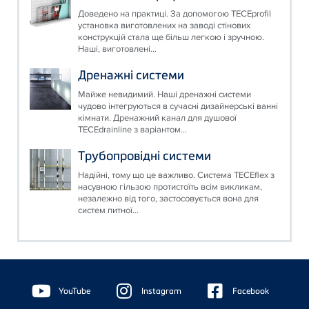
Доведено на практиці. За допомогою TECEprofil
установка виготовлених на заводі стінових
конструкцій стала ще більш легкою і зручною.
Наші, виготовлені...
Дренажні системи
Майже невидимий. Наші дренажні системи
чудово інтегруються в сучасні дизайнерські ванні
кімнати. Дренажний канал для душової
TECEdrainline з варіантом...
Трубопровідні системи
Надійні, тому що це важливо. Система TECEflex з
насувною гільзою протистоїть всім викликам,
незалежно від того, застосовується вона для
систем питної...
Floating
Sidebar
YouTube
Instagram
Facebook