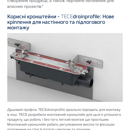
створення продукції, а також черпайте натхнення для
власних проектів.“
Корисні кронштейни -
TECE
drainprofile: Нове
кріплення для настінного та підлогового
монтажу
Душовий профіль
TECE
drainprofile ідеально підходить для монтажу
в ніші.
TECE
розробила монтажний кронштейн для цього успішного
продукту, що робить і без того легкий монтаж ще простішим.
Монтажний кронштейн робить регулювання висоти та фіксацію
положення на стіні й підлозі швидким та зручним.