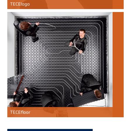
TECE
logo
TECE
floor