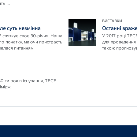
ь і...
ВИСТАВКИ
ле суть незмінна
Останні враже
 святкує своє 30-річчя. Наша
У 2017 році ТЕСЕ
го початку, маючи пристрасть
для проведення а
авалася питанням
також прогнозув
0-ти років існування, ТЕСЕ
імідж