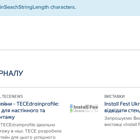
minSeachStringLength characters.
УРНАЛУ
, TECENEWS
ВИСТАВКИ
йни - TECEdrainprofile:
Install Fest U
 для настінного та
відвідати сте
онтажу
Запрошуємо Вас 
виставці «Install
TECEdrainprofile ідеально
тажу в ніші. TECE розробила
ейн для цього успішного