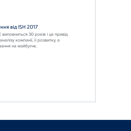
ння від ISH 2017
 виповниться 30 років і це привід
налізу компанії, її розвитку, а
ання на майбутнє.