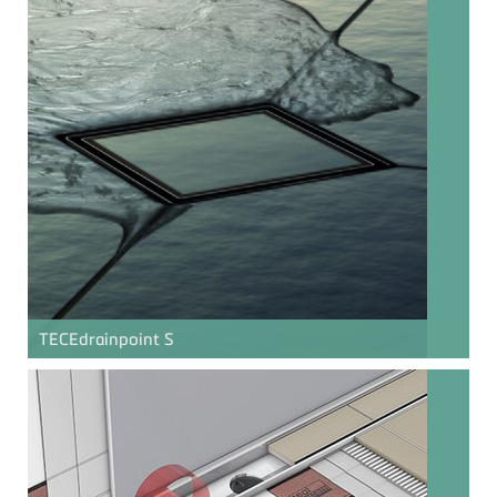
TECE
drainpoint S