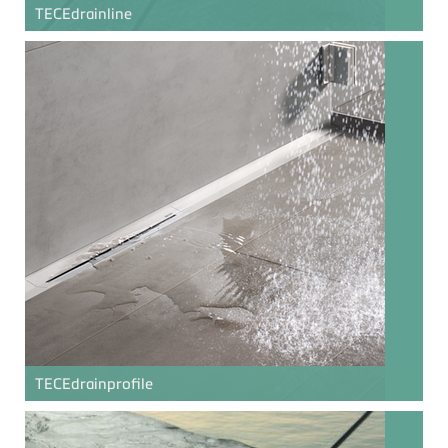
TECE
drainline
TECE
drainprofile