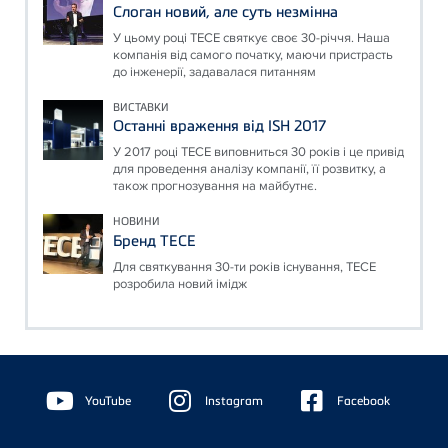
Слоган новий, але суть незмінна
У цьому році ТЕСЕ святкує своє 30-річчя. Наша
компанія від самого початку, маючи пристрасть
до інженерії, задавалася питанням
ВИСТАВКИ
Останні враження від ISH 2017
У 2017 році ТЕСЕ виповниться 30 років і це привід
для проведення аналізу компанії, її розвитку, а
також прогнозування на майбутнє.
НОВИНИ
Бренд ТЕСЕ
Для святкування 30-ти років існування, ТЕСЕ
розробила новий імідж
Floating
Sidebar
YouTube
Instagram
Facebook