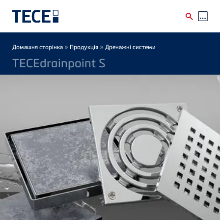
Skip to main content
Breadcrumb
»
»
Домашня сторінка
Продукція
Дренажні системи
TECEdrainpoint S