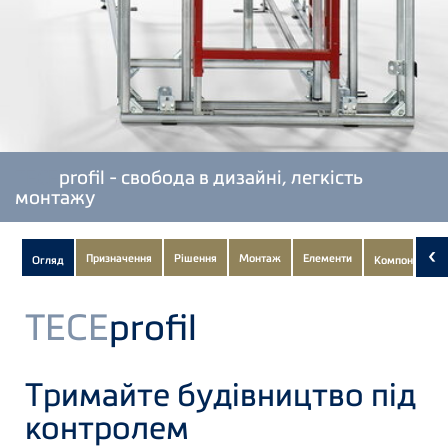
TECE
profil - свобода в дизайні, легкість
монтажу
Subnavigation
‹
Призначення
Рішення
Монтаж
Елементи
Огляд
Компоненти
of
current
TECE
profil
Product
Тримайте будівництво під
контролем