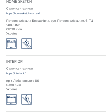
HOME SKETCH
Салон сантехники
https://home-sketch.com.ua/
Петропавлівська Борщагівка, вул. Петропавлівськая, 6, ТЦ
"4ROOM"
08130 Київ
Україна
INTERIOR
Салон сантехники
https://interior.lc/
пр-т. Лобановськго 86
03118 Київ
Україна