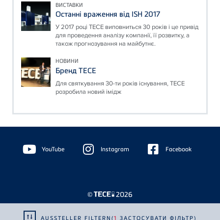
ВИСТАВКИ
Останні враження від ISH 2017
У 2017 році ТЕСЕ виповниться 30 років і це привід
для проведення аналізу компанії, її розвитку, а
також прогнозування на майбутнє.
НОВИНИ
Бренд ТЕСЕ
Для святкування 30-ти років існування, ТЕСЕ
розробила новий імідж
Floating
Sidebar
YouTube
Instagram
Facebook
©
2026
AUSSTELLER FILTERN
(
1
ЗАСТОСУВАТИ ФІЛЬТР)