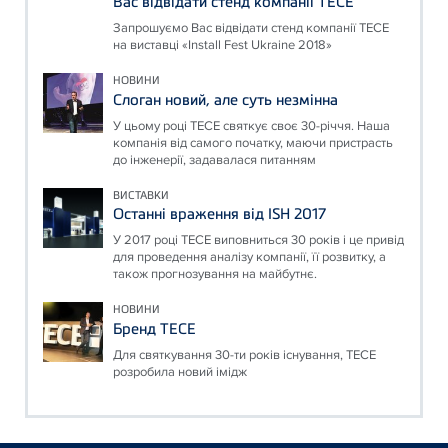
Вас відвідати стенд компанії ТЕСЕ
Запрошуємо Вас відвідати стенд компанії ТЕСЕ
на виставці «Install Fest Ukraine 2018»
НОВИНИ
Слоган новий, але суть незмінна
У цьому році ТЕСЕ святкує своє 30-річчя. Наша
компанія від самого початку, маючи пристрасть
до інженерії, задавалася питанням
ВИСТАВКИ
Останні враження від ISH 2017
У 2017 році ТЕСЕ виповниться 30 років і це привід
для проведення аналізу компанії, її розвитку, а
також прогнозування на майбутнє.
НОВИНИ
Бренд ТЕСЕ
Для святкування 30-ти років існування, ТЕСЕ
розробила новий імідж