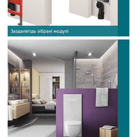
Заздалегідь зібрані модулі