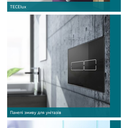
TECE
lux
Панелі змиву для унітазів