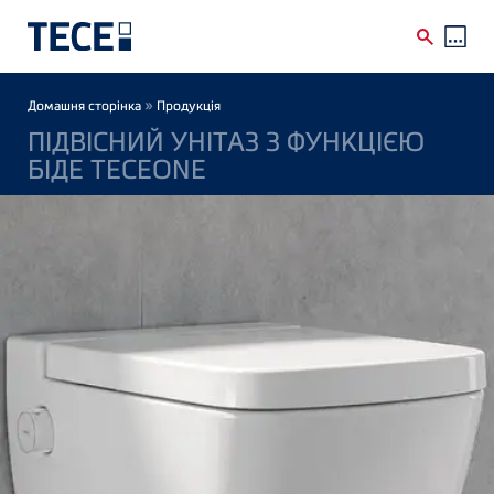
Skip to main content
Breadcrumb
»
Домашня сторінка
Продукція
ПІДВІСНИЙ УНІТАЗ З ФУНКЦІЄЮ
БІДЕ TECEONE