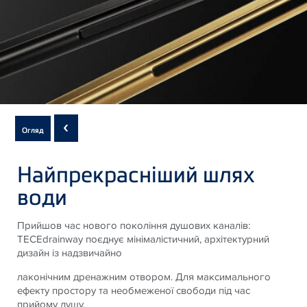
Subnavigation
‹
Огляд
of
current
Найпрекрасніший шлях
Product
води
Прийшов час нового покоління душових каналів:
TECE
drainway поєднує мінімалістичний, архітектурний
дизайн із надзвичайно
лаконічним дренажним отвором. Для максимального
ефекту простору та необмеженої свободи під час
прийому душу.