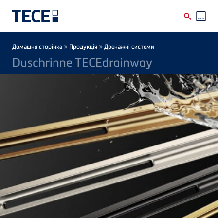
Skip to main content
Breadcrumb
»
»
Домашня сторінка
Продукція
Дренажні системи
Duschrinne TECEdrainway