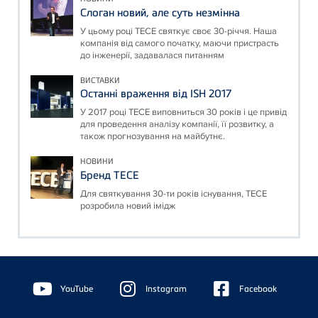
Слоган новий, але суть незмінна
У цьому році ТЕСЕ святкує своє 30-річчя. Наша
компанія від самого початку, маючи пристрасть
до інженерії, задавалася питанням
ВИСТАВКИ
Останні враження від ISH 2017
У 2017 році ТЕСЕ виповниться 30 років і це привід
для проведення аналізу компанії, її розвитку, а
також прогнозування на майбутнє.
НОВИНИ
Бренд ТЕСЕ
Для святкування 30-ти років існування, ТЕСЕ
розробила новий імідж
Floating
Sidebar
YouTube
Instagram
Facebook