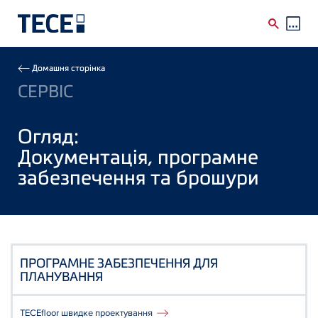
Skip to main content
Breadcrumb
Домашня сторінка
СЕРВІС
Огляд:
Документація, програмне
забезпечення та брошури
ПРОГРАМНЕ ЗАБЕЗПЕЧЕННЯ ДЛЯ
ПЛАНУВАННЯ
TECEfloor швидке проектування