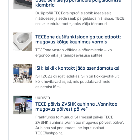
klambrid
Dušiprofiil TECEdrainprofile sobib ideaalselt
niššidesse ja seda saab paigaldada niši sisse. TECE
on selle eduka toote jaoks välja töötanud...
TECEone dušifunktsiooniga tualetipott:
mugavus kõige kaunimas vormis
TECEone vastab kõikidele nõudmistele – ka
ergonoomika ja tänapäevasuse suhtes
ISH: Isiklik kontakt jääb asendamatuks!
ISH 2023 oli igati edukas! Siin on kokkuvõtlikult
kõik huvitavad asjad, mis puudutavad meie
esinemist ISH-l.
UUDISED
TECE pälvis ZVSHK auhinna „Vannitoa
mugavus põlvest põlve“
Frankfurdis toimunud ISH messil pälvis TECE
ZVSHK auhinna „Vannitoa mugavus põlvest põlve“.
Auhinna sai pneumaatiline loputusplaat
TECEflushpoint.