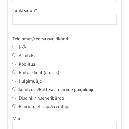
Funktsioon
Teie amet/tegevusvaldkond
N/A
Arhitekt
Koolitus
Ehitusklient (eraisik)
Hulgimüüja
Sanitaar-/küttesüsteemide paigaldaja
Disaini-/inseneribüroo
Elamute ehitaja/arendaja
Muu