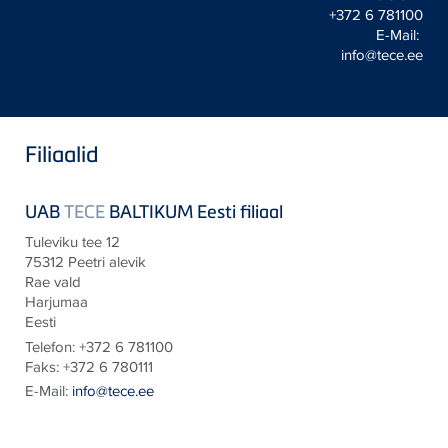
+372 6 781100
E-Mail:
info@tece.ee
Filiaalid
UAB
TECE
BALTIKUM Eesti filiaal
Tuleviku tee 12
75312 Peetri alevik
Rae vald
Harjumaa
Eesti
Telefon:
+372 6 781100
Faks:
+372 6 780111
E-Mail:
info@tece.ee