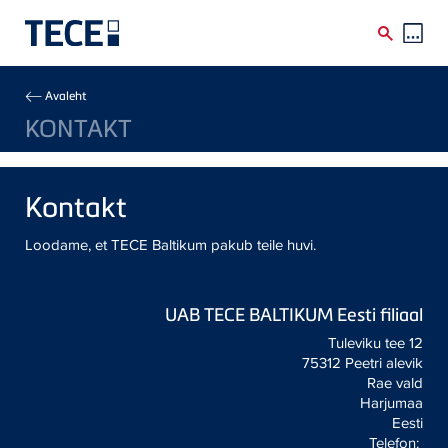
Skip to main content
Breadcrumb
Avaleht
KONTAKT
Kontakt
Loodame, et
TECE
Baltikum pakub teile huvi.
UAB
TECE
BALTIKUM Eesti filiaal
Tuleviku tee 12
75312 Peetri alevik
Rae vald
Harjumaa
Eesti
Telefon: