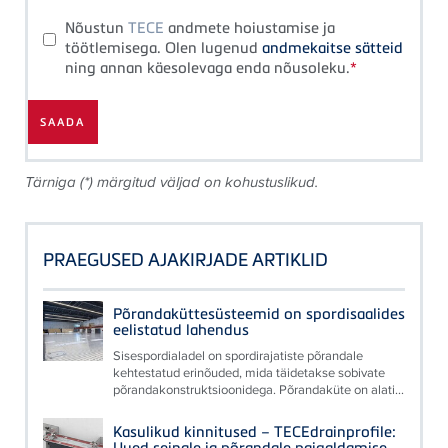
Nõustun
TECE
andmete hoiustamise ja
töötlemisega. Olen lugenud
andmekaitse sätteid
ning annan käesolevaga enda nõusoleku.
Tärniga (*) märgitud väljad on kohustuslikud.
PRAEGUSED AJAKIRJADE ARTIKLID
Põrandaküttesüsteemid on spordisaalides
eelistatud lahendus
Sisespordialadel on spordirajatiste põrandale
kehtestatud erinõuded, mida täidetakse sobivate
põrandakonstruktsioonidega. Põrandaküte on alati...
Kasulikud kinnitused – TECEdrainprofile:
Uued seinale ja põrandale paigaldamise