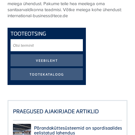
meiega ühendust. Pakume teile hea meelega oma
sanitaarvaldkonna teadmisi. Võtke meiega kohe ühendust:
international-business@tece.de
TOOTEOTSING
Otsi
terminit
PRAEGUSED AJAKIRJADE ARTIKLID
Põrandaküttesüsteemid on spordisaalides
eelistatud lahendus