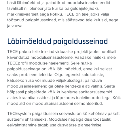
hästi läbimõeldud ja paindlikud moodulseinaelemendid
tavaliselt nii planeerijate kui ka paigaldajate jaoks
märkimisväärselt aega kokku. TECE on teie jaoks välja
töötanud paigaldusseinad, mis säästavad teie kulusid, aega
ja vaeva.
Läbimõeldud paigaldusseinad
TECE pakub teile teie individuaalse projekti jaoks hoolikalt
kavandatud moodulseinasüsteeme. Vaadake näiteks meie
TECEprofil moodulseinaelementi. Selle nutika
paigaldusseinaga on kõik läbi mõeldud, enne kui sellest
saaks probleem tekkida. Olgu tegemist kaldkatuste,
katusekorruse või muude väljakutsetega: painduva
moodulseinaelemendiga olete nendeks alati valmis. Saate
hõlpsasti paigaldada kõik kuivehituse sanitaarsüsteemid
alates kraanikaussidest ja lõpetades tualetimoodulitega. Kõik
moodulid on moodulseinasüsteemi eelmonteeritud.
TECEsystem paigaldussein seevastu on kõikehõlmav pakett
süsteemi ehitamiseks. Moodulseinapaigaldise tööstuslik
eelvalmistamine tagab usaldusväärse planeerimise.