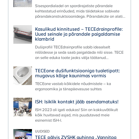
Sisespordialadel on spordirajatiste põrandale
kehtestatud erinõuded, mida täidetakse sobivate
põrandakonstruktsioonidega. Põrandaküte on alati...
Kasulikud kinnitused – TECEdrainprofile:
Uued seinale ja põrandale paigaldamise
klambrid
Dušiprofiil TECEdrainprofile sobib ideaalselt
niššidesse ja seda saab paigaldada niši sisse. TECE
on selle eduka toote jaoks välja töötanud...
TECEone dušifunktsiooniga tualetipott:
mugavus kõige kaunimas vormis
TECEone vastab kõikidele nõudmistele – ka
ergonoomika ja tänapäevasuse suhtes
ISH: Isiklik kontakt jääb asendamatuks!
ISH 2023 oli igati edukas! Siin on kokkuvõtlikult
kõik huvitavad asjad, mis puudutavad meie
esinemist ISH-l.
UUDISED
TECE pälvis ZVSHK auhinna „Vannitoa