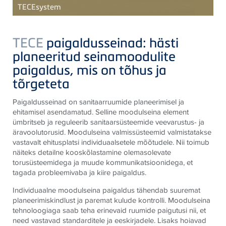
TECE
system
TECE
paigaldusseinad: hästi
planeeritud seinamoodulite
paigaldus, mis on tõhus ja
tõrgeteta
Paigaldusseinad on sanitaarruumide planeerimisel ja
ehitamisel asendamatud. Selline moodulseina element
ümbritseb ja reguleerib sanitaarsüsteemide veevarustus- ja
äravoolutorusid. Moodulseina valmissüsteemid valmistatakse
vastavalt ehitusplatsi individuaalsetele mõõtudele. Nii toimub
näiteks detailne kooskõlastamine olemasolevate
torusüsteemidega ja muude kommunikatsioonidega, et
tagada probleemivaba ja kiire paigaldus.
Individuaalne moodulseina paigaldus tähendab suuremat
planeerimiskindlust ja paremat kulude kontrolli. Moodulseina
tehnoloogiaga saab teha erinevaid ruumide paigutusi nii, et
need vastavad standarditele ja eeskirjadele. Lisaks hoiavad