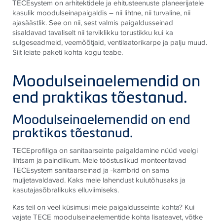
TECEsystem on arhitektidele ja ehitusteenuste planeerijatele
kasulik moodulseinapaigaldis – nii lihtne, nii turvaline, nii
ajasäästlik. See on nii, sest valmis paigaldusseinad
sisaldavad tavaliselt nii terviklikku torustikku kui ka
sulgeseadmeid, veemõõtjaid, ventilaatorikarpe ja palju muud.
Siit leiate paketi kohta kogu teabe.
Moodulseinaelemendid on
end praktikas tõestanud.
Moodulseinaelemendid on end
praktikas tõestanud.
TECEprofiliga on sanitaarseinte paigaldamine nüüd veelgi
lihtsam ja paindlikum. Meie tööstuslikud monteeritavad
TECEsystem sanitaarseinad ja -kambrid on sama
muljetavaldavad. Kaks meie lahendust kulutõhusaks ja
kasutajasõbralikuks elluviimiseks.
Kas teil on veel küsimusi meie paigaldusseinte kohta? Kui
vajate TECE moodulseinaelementide kohta lisateavet, võtke