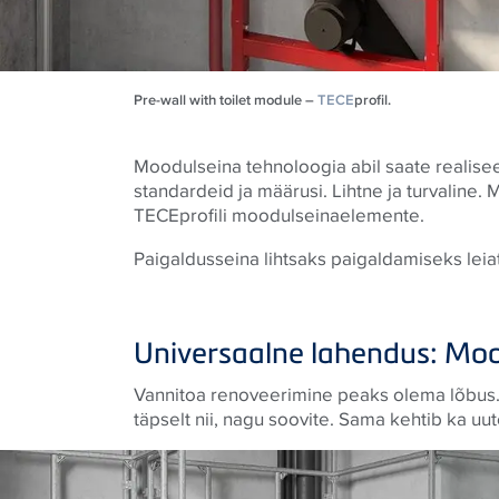
Pre-wall with toilet module –
TECE
profil.
Moodulseina tehnoloogia abil saate realisee
standardeid ja määrusi. Lihtne ja turvaline. M
TECEprofili moodulseinaelemente.
Paigaldusseina lihtsaks paigaldamiseks leiat
Universaalne lahendus: Mo
Vannitoa renoveerimine peaks olema lõbus. 
täpselt nii, nagu soovite. Sama kehtib ka uu