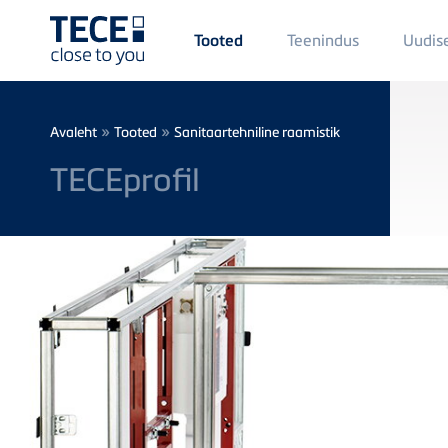
Main
Teenindus
Uudis
Tooted
Menü
1
Skip to main content
Breadcrumb
»
»
Avaleht
Tooted
Sanitaartehniline raamistik
TECEprofil