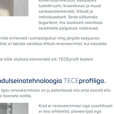
tualettruumi, kraanikausi ja muud
sanitaarelemendid, lihtsalt ja
individuaalselt. Seda sõltumata
teguritest, mis tavaliselt vannitoas
seadmete paigutuse määravad.
rida erinevaid ruumipaigutusi ning järgida seejuures
iski ei takista vannitoa lihtsat renoveerimist, kui kasutate
e kõik olulised elemendid siit: TECEprofil tooted
odulseinatehnoloogia
TECE
profiliga.
Igas renoveerimises on ju potentsiaal viia oma soovid ellu
te hoonete kohta.
Kuid ei renoveerimisel ega uusehitusel
ei leia arhitektid, planeerijad ega