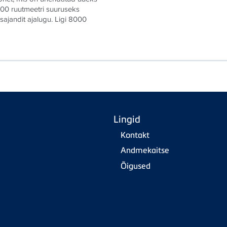
00 ruutmeetri suuruseks
ajandit ajalugu. Ligi 8000
Lingid
Kontakt
Andmekaitse
Õigused