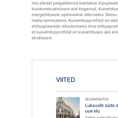
mis pärast paigaldamist kaetakse kipsplaat
kuivkonstruktsiooni alal kogenud. Kuivehitu
märgehitusele optimaalne alternatiiv. Seinu 
maha lammutama. Kuivehitusprofiilid on üldi
ehitusplaanide elluviimiseks ilma ehituspraht
et kuivehitusprofiilid on kuivehituses üks e
struktuure.
VIITED
SEGAKASUTUS
Luksuslik süda 
uue elu
Seitse ajaloolist 