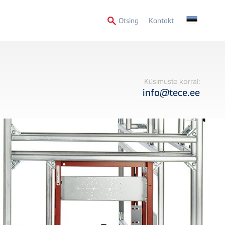
Secondary
Otsing
Kontakt
Menu
Küsimuste korral:
info@tece.ee