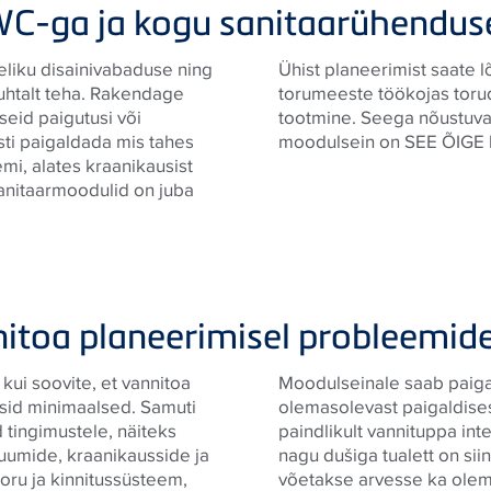
C-ga ja kogu sanitaarühenduse
eliku disainivabaduse ning
Ühist planeerimist saate lõ
 puhtalt teha. Rakendage
torumeeste töökojas toru
seid paigutusi või
tootmine. Seega nõustuvad
asti paigaldada mis tahes
moodulsein on SEE ÕIGE 
mi, alates kraanikausist
sanitaarmoodulid on juba
nnitoa planeerimisel probleemid
ui soovite, et vannitoa
Moodulseinale saab paiga
sid minimaalsed. Samuti
olemasolevast paigaldises
 tingimustele, näiteks
paindlikult vannituppa in
ruumide, kraanikausside ja
nagu dušiga tualett on si
ru ja kinnitussüsteem,
võetakse arvesse ka olema