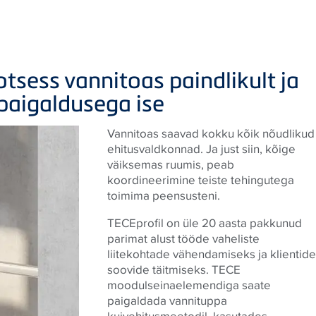
tsess vannitoas paindlikult ja
aigaldusega ise
Vannitoas saavad kokku kõik nõudlikud
ehitusvaldkonnad. Ja just siin, kõige
väiksemas ruumis, peab
koordineerimine teiste tehingutega
toimima peensusteni.
TECEprofil on üle 20 aasta pakkunud
parimat alust tööde vaheliste
liitekohtade vähendamiseks ja klientide
soovide täitmiseks. TECE
moodulseinaelemendiga saate
paigaldada vannituppa
kuivehitusmeetodil, kasutades