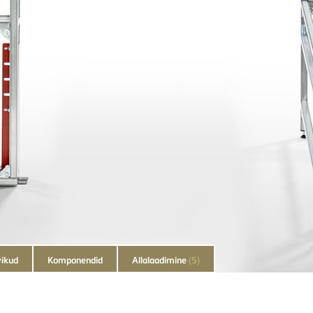
vikud
Komponendid
Allalaadimine
(5)