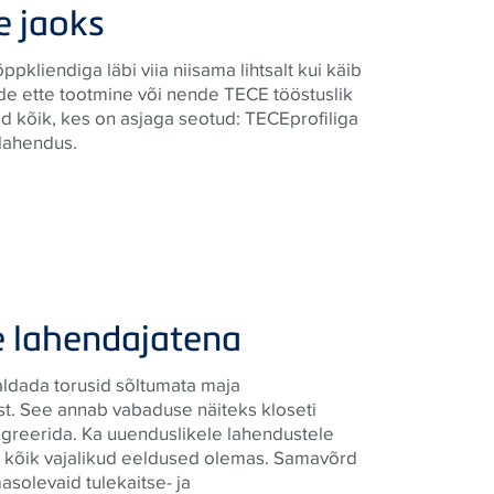
 jaoks
ppkliendiga läbi viia niisama lihtsalt kui käib
de ette tootmine või nende TECE tööstuslik
 kõik, kes on asjaga seotud: TECEprofiliga
lahendus.
e lahendajatena
ldada torusid sõltumata maja
t. See annab vabaduse näiteks kloseti
tegreerida. Ka uuenduslikele lahendustele
in kõik vajalikud eeldused olemas. Samavõrd
solevaid tulekaitse- ja