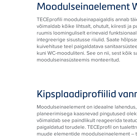
Moodulseinaelement W
TECEprofili moodulseinapaigaldis annab täi
võimaldab kõike lihtsalt, ohutult, kiiresti ja
ruumis loominguliselt erinevaid funktsionaal
integreerige sisustusse riiulid. Saate hõlps
kuivehituse teel paigaldatava sanitaarsüstee
kuni WC-mooduliteni. See on nii, sest kõik 
moodulseinasüsteemis monteeritud.
Kipsplaadiprofiilid va
Moodulseinaelement on ideaalne lahendus, k
planeerimisega kaasnevad pingutused olek
võimaldab see paindlikult reageerida teatud
paigaldatud torudele. TECEprofil on tualett
muude elementide moodulseinaelement – to