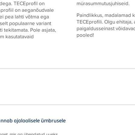
idega. TECEprofil on
mürasummutusjuhiseid.
sprofiil on aeganõudvale
Paindlikkus, madalamad k
ei pea lahti võtma ega
TECEprofili. Olgu ehitaja, 
selt populaarne variant
paigaldusseinast võidava
i tekitamata. Pole asjata,
pooled!
nim kasutatavaid
annab ajaloolisele ümbrusele
hoonet, mis on ühendatud uueks