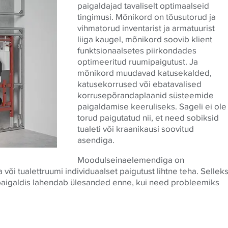
paigaldajad tavaliselt optimaalseid
tingimusi. Mõnikord on tõusutorud ja
vihmatorud inventarist ja armatuurist
liiga kaugel, mõnikord soovib klient
funktsionaalsetes piirkondades
optimeeritud ruumipaigutust. Ja
mõnikord muudavad katusekalded,
katusekorrused või ebatavalised
korrusepõrandaplaanid süsteemide
paigaldamise keeruliseks. Sageli ei ole
torud paigutatud nii, et need sobiksid
tualeti või kraanikausi soovitud
asendiga.
Moodulseinaelemendiga on
i tualettruumi individuaalset paigutust lihtne teha. Sellek
aigaldis lahendab ülesanded enne, kui need probleemiks