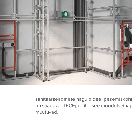
sanitaarseadmete nagu bidee, pesemiskoha võ
on saadaval TECEprofil – see moodulseinap
muutuvad.