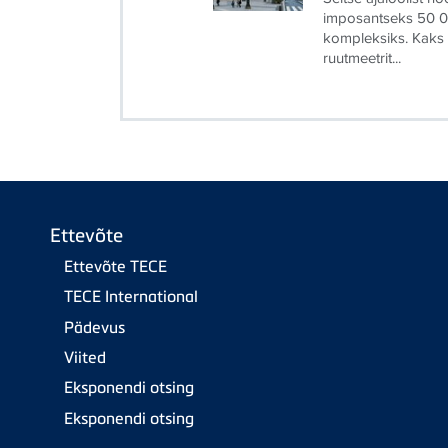
imposantseks 50 0
kompleksiks. Kaks s
ruutmeetrit...
Ettevõte
Ettevõte TECE
TECE International
Pädevus
Viited
Eksponendi otsing
Eksponendi otsing