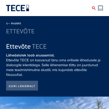
Skip to main content
Breadcrumb
Avaleht
ETTEVÕTE
Ettevõte
TECE
Lähedalolek loob arusaamist.
Ettevõte TECE on kasvanud tänu oma erilisele lähedusele ja
dialoogile klientidega. Selle lähenemise tõttu on juurdunud
meie teadmishimuline elustiil, mis kujundab ettevõte
filosoofiat.
UURI LÄHEMALT