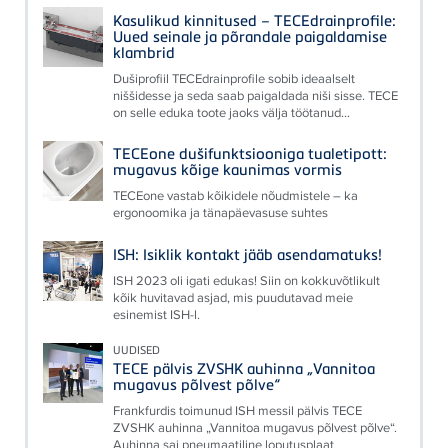
Kasulikud kinnitused – TECEdrainprofile:
Uued seinale ja põrandale paigaldamise
klambrid
Dušiprofiil TECEdrainprofile sobib ideaalselt
niššidesse ja seda saab paigaldada niši sisse. TECE
on selle eduka toote jaoks välja töötanud...
TECEone dušifunktsiooniga tualetipott:
mugavus kõige kaunimas vormis
TECEone vastab kõikidele nõudmistele – ka
ergonoomika ja tänapäevasuse suhtes
ISH: Isiklik kontakt jääb asendamatuks!
ISH 2023 oli igati edukas! Siin on kokkuvõtlikult
kõik huvitavad asjad, mis puudutavad meie
esinemist ISH-l.
UUDISED
TECE pälvis ZVSHK auhinna „Vannitoa
mugavus põlvest põlve“
Frankfurdis toimunud ISH messil pälvis TECE
ZVSHK auhinna „Vannitoa mugavus põlvest põlve“.
Auhinna sai pneumaatiline loputusplaat