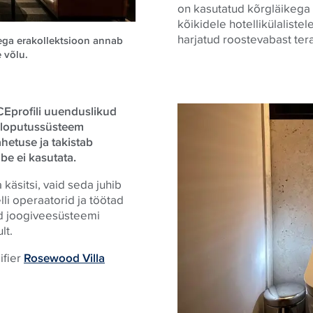
on kasutatud kõrgläikeg
kõikidele hotellikülaliste
harjatud roostevabast tera
ega erakollektsioon annab
 võlu.
CEprofili uuenduslikud
d loputussüsteem
hetuse ja takistab
ube ei kasutata.
 käsitsi, vaid seda juhib
li operaatorid ja töötad
ad joogiveesüsteemi
lt.
ifier
Rosewood Villa