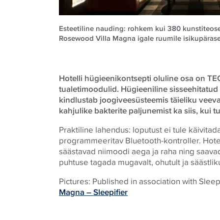
Esteetiline nauding: rohkem kui 380 kunstiteos
Rosewood Villa Magna igale ruumile isikupärase
Hotelli hügieenikontsepti oluline osa on TE
tualetimoodulid. Hügieeniline sisseehitatu
kindlustab joogiveesüsteemis täieliku veeva
kahjulike bakterite paljunemist ka siis, kui t
Praktiline lahendus: loputust ei tule käivitada
programmeeritav Bluetooth-kontroller. Hotel
säästavad niimoodi aega ja raha ning saav
puhtuse tagada mugavalt, ohutult ja säästliku
Pictures: Published in association with Sleep
Magna – Sleepifier