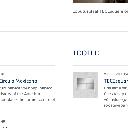
Loputusplaat TECEsquare on 
TOOTED
ONE
WC LOPUTUS
Círculo Mexicano
TECEsqua
rculo Mexicano&nbsp; Mexico
Eriti lame st
 history of the American
ühes tasapin
her place: the former centre of
võimalusega
roostevaba te
ONE