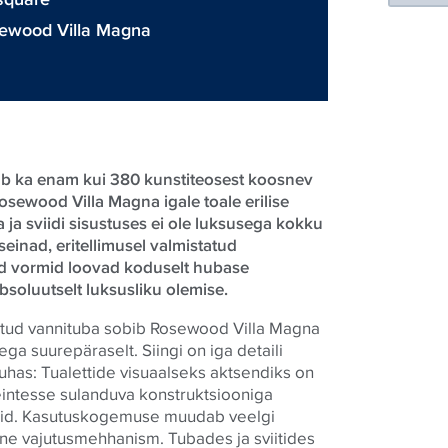
ewood Villa Magna
kub ka enam kui 380 kunstiteosest koosnev
osewood Villa Magna igale toale erilise
a ja sviidi sisustuses ei ole luksusega kokku
einad, eritellimusel valmistatud
ed vormid loovad koduselt hubase
soluutselt luksusliku olemise.
etud vannituba sobib Rosewood Villa Magna
ga suurepäraselt. Siingi on iga detaili
puhas: Tualettide visuaalseks aktsendiks on
seintesse sulanduva konstruktsiooniga
did. Kasutuskogemuse muudab veelgi
ne vajutusmehhanism. Tubades ja sviitides