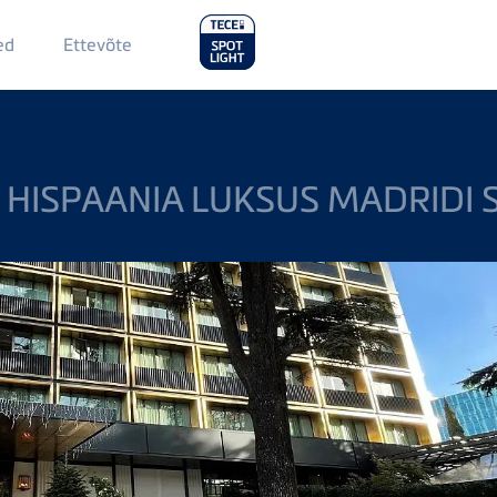
Main
ed
Ettevõte
Menu
2
 HISPAANIA LUKSUS MADRIDI