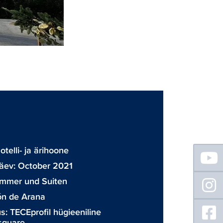
D
Floating
telli- ja ärihoone
Sidebar
äev: October 2021
immer und Suiten
n de Arana
us:
TECEprofil hügieeniline
square