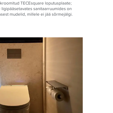
a kroomitud
TECE
square loputusplaate;
le ligipääsetavates sanitaarruumides on
sest mudelid, millele ei jää sõrmejälgi.