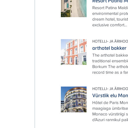
Resort Patina M
Resort Patina Mald
environmental prot
dream hotel, touris
exclusive comfort...
HOTELLI- JA ÄRIHO
arthotel bakker
The arthotel bakke
traditional ensembl
Borkum The arthote
record time as a fami
HOTELLI- JA ÄRIHO
Vürstlik elu M
Hôtel de Paris Mon
maagiaga ümbritset
Monaco vürstiriigi
d'Azuri rannikul pai