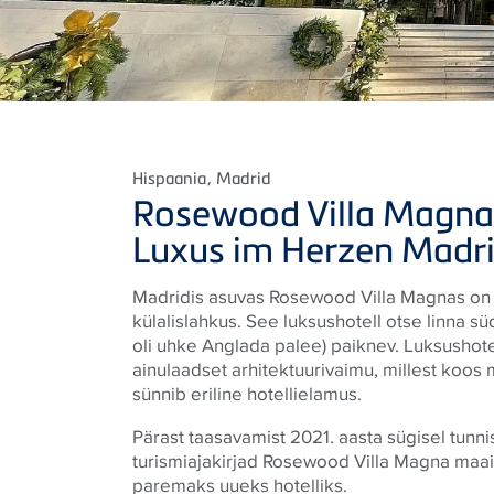
Hispaania
, Madrid
Rosewood Villa Magna:
Luxus im Herzen Madr
Madridis asuvas Rosewood Villa Magnas on a
külalislahkus. See luksushotell otse linna 
oli uhke Anglada palee) paiknev. Luksushot
ainulaadset arhitektuurivaimu, millest koo
sünnib eriline hotellielamus.
Pärast taasavamist 2021. aasta sügisel tunni
turismiajakirjad Rosewood Villa Magna maa
paremaks uueks hotelliks.