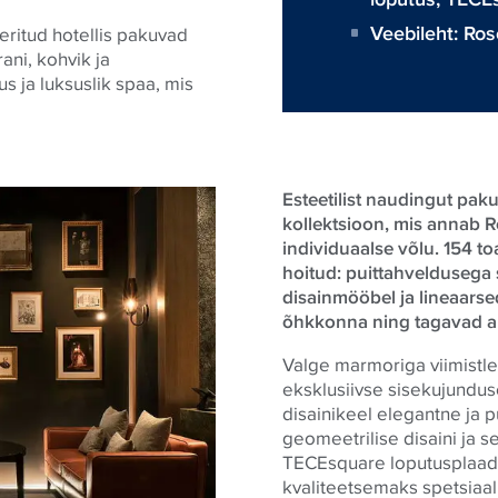
Veebileht:
Ros
eritud hotellis pakuvad
ni, kohvik ja
s ja luksuslik spaa, mis
Esteetilist naudingut pa
kollektsioon, mis annab R
individuaalse võlu. 154 to
hoitud: puittahveldusega s
disainmööbel ja lineaars
õhkkonna ning tagavad ab
Valge marmoriga viimistl
eksklusiivse sisekujunduse
disainikeel elegantne ja 
geomeetrilise disaini ja 
TECE
square loputusplaa
kvaliteetsemaks spetsiaal