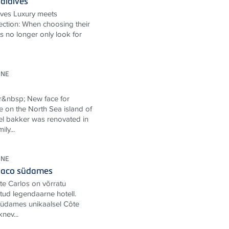
aldives
ives Luxury meets
ection: When choosing their
ts no longer only look for
ONE
r&nbsp; New face for
e on the North Sea island of
l bakker was renovated in
ly...
ONE
onaco südames
te Carlos on võrratu
ud legendaarne hotell.
 südames unikaalsel Côte
knev...