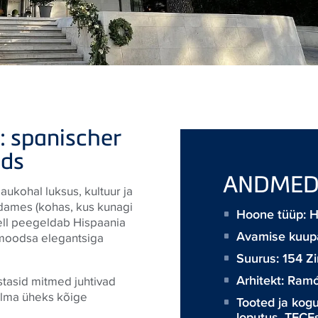
 spanischer
ids
ANDME
ukohal luksus, kultuur ja
südames (kohas, kus kunagi
Hoone tüüp: Ho
ell peegeldab Hispaania
Avamise kuup
s moodsa elegantsiga
Suurus:
154 Z
Arhitekt:
Ramó
stasid mitmed juhtivad
ilma üheks kõige
Tooted ja kog
loputus
,
TECE