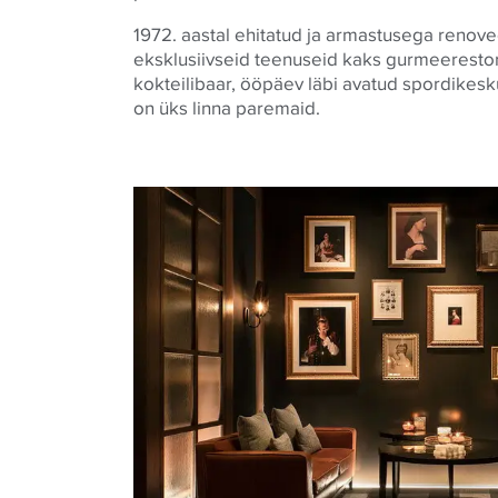
1972. aastal ehitatud ja armastusega renove
eksklusiivseid teenuseid kaks gurmeerestora
kokteilibaar, ööpäev läbi avatud spordikesku
on üks linna paremaid.