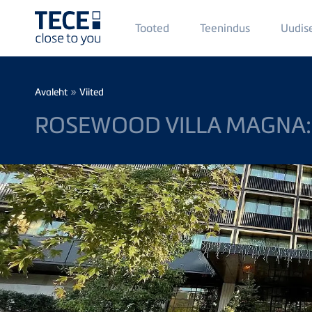
Main
Tooted
Teenindus
Uudis
Menü
1
Skip to main content
Breadcrumb
»
Avaleht
Viited
ROSEWOOD VILLA MAGNA: