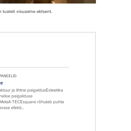
tualeti visuaalne aktsent.
PANEELID
re
ruktuur ja lihtne paigaldusEsteetika
nalise paigalduse
Metall-TECEsquare rõhutab puhta
rase efekti...