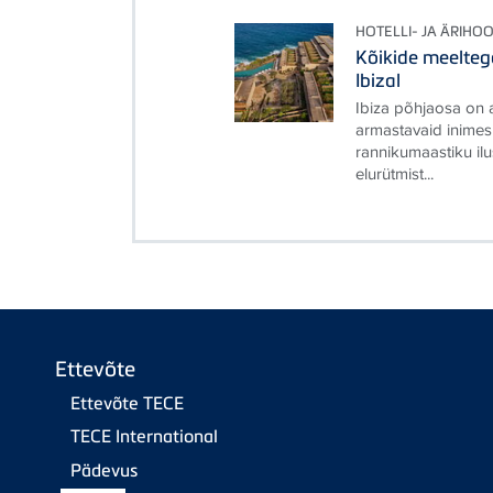
HOTELLI- JA ÄRIHO
Kõikide meelteg
Ibizal
Ibiza põhjaosa on 
armastavaid inimes
rannikumaastiku ilu
elurütmist...
Ettevõte
Ettevõte TECE
TECE International
Pädevus