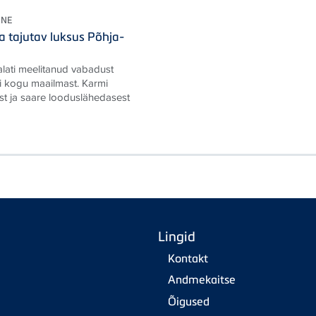
ONE
a tajutav luksus Põhja-
alati meelitanud vabadust
i kogu maailmast. Karmi
st ja saare looduslähedasest
Lingid
Kontakt
Andmekaitse
Õigused