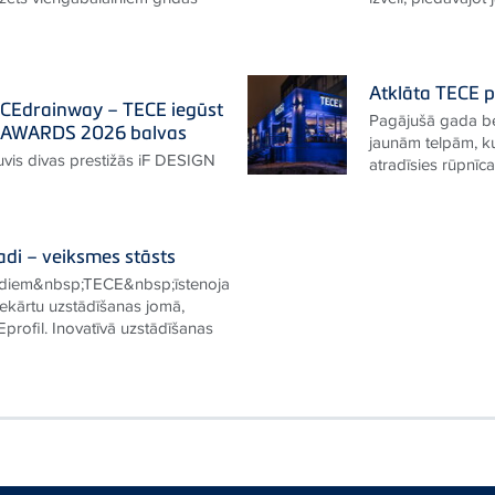
Atklāta TECE p
ECEdrainway – TECE iegūst
Pagājušā gada be
N AWARDS 2026 balvas
jaunām telpām, k
vis divas prestižās iF DESIGN
atradīsies rūpnīc
adi – veiksmes stāsts
gadiem&nbsp;TECE&nbsp;īstenoja
 iekārtu uzstādīšanas jomā,
profil. Inovatīvā uzstādīšanas