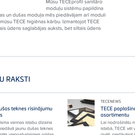
Mūsu TECEprofil sanitāro
moduļu sistēmu papildina
nas un dušas moduļa mēs piedāvājam arī moduli
er mūsu TECE higiēnas kārbu. Izmantojot TECE
ais ūdens saglabājas auksts, bet siltais ūdens
U RAKSTI
TECENEWS
ušas teknes risinājumu
TECE paplašin
as
asortimentu
lisma vannas istabu dizaina
Lai nodrošinātu 
iedāvā jaunu dušas teknes
istabā, TECE vēl 
dzēts viengabalainiem grīdas
izvēli, piedāvājot 