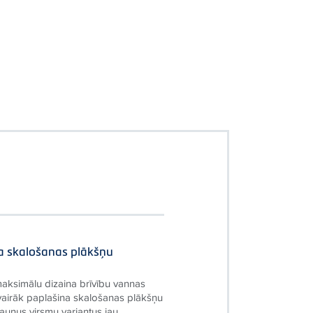
a skalošanas plākšņu
maksimālu dizaina brīvību vannas
vairāk paplašina skalošanas plākšņu
jaunus virsmu variantus jau...