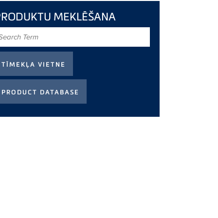
PRODUKTU MEKLĒŠANA
earch
erm