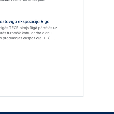
astāvīgā ekspozīcija Rīgā
igās TECE birojs Rīgā pārcēlās uz
urās turpmāk katru darba dienu
as produkcijas ekspozīcija. TECE...