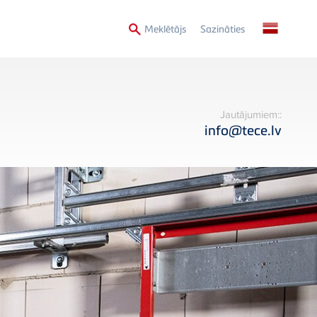
Secondary
Meklētājs
Sazināties
Menu
Jautājumiem::
info@tece.lv