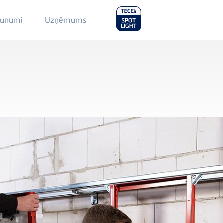
Main
aunumi
Uzņēmums
Menu
2