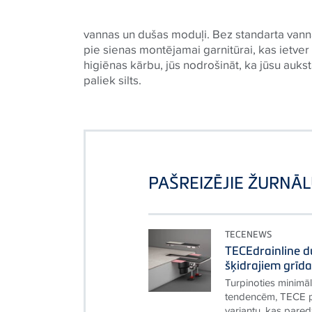
vannas un dušas moduļi. Bez standarta van
pie sienas montējamai garnitūrai, kas ietv
higiēnas kārbu, jūs nodrošināt, ka jūsu aukst
paliek silts.
PAŠREIZĒJIE ŽURNĀL
TECENEWS
TECEdrainline d
šķidrajiem grīd
Turpinoties minimā
tendencēm, TECE p
variantu, kas pare