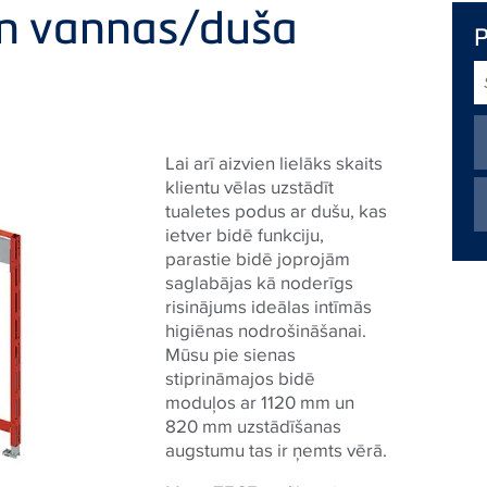
 un vannas/duša
S
T
Lai arī aizvien lielāks skaits
klientu vēlas uzstādīt
tualetes podus ar dušu, kas
ietver bidē funkciju,
parastie bidē joprojām
saglabājas kā noderīgs
risinājums ideālas intīmās
higiēnas nodrošināšanai.
Mūsu pie sienas
stiprināmajos bidē
moduļos ar 1120 mm un
820 mm uzstādīšanas
augstumu tas ir ņemts vērā.