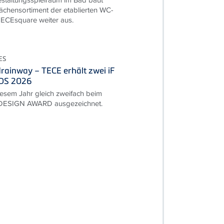
ächensortiment der etablierten WC-
TECEsquare weiter aus.
ES
rainway – TECE erhält zwei iF
DS 2026
esem Jahr gleich zweifach beim
 DESIGN AWARD ausgezeichnet.