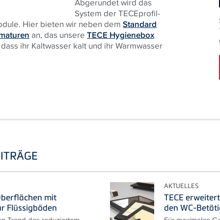
Abgerundet wird das
System der TECEprofil-
odule. Hier bieten wir neben dem
Standard
rmaturen
an, das unsere
TECE Hygienebox
r, dass ihr Kaltwasser kalt und ihr Warmwasser
ITRÄGE
AKTUELLES
berflächen mit
TECE erweitert
ür Flüssigböden
den WC-Betät
en Trend des reduziertem
Für maximalen Ge