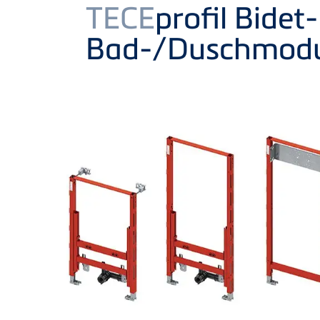
Product
TECE
profil Bidet-
Bad-/Duschmodu