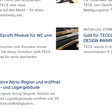
 TECE eine neue
TECE sein Oberfl
e auf den Markt – für einen
Betätigungslinie 
enbelag wie...
AKTUELLES, STORI
Eprofil Module für WC und
Gold für TECEd
DESIGN AWAR
 machen und Klassiker immer
TECE wurde in di
 mit dieser Ambition stellt TECE
renommierten iF
s für seine etablierten
Jahre Adria-Region und eröffnet
s- und Lagergebäude
agreb, Gornji Stupnik, feierlich ein
nd Logistikgebäude eröffnet und 20
Geschäftstätigkeit in...