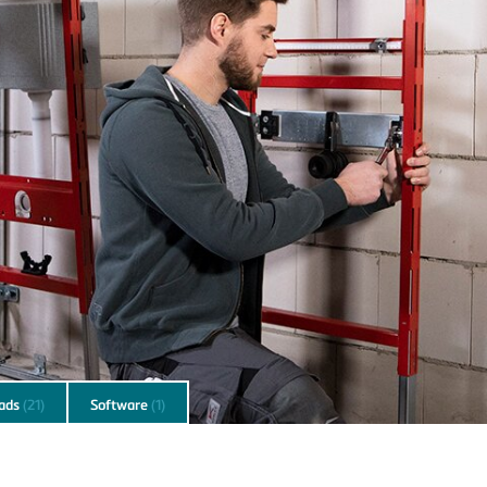
ads
(21)
Software
(1)