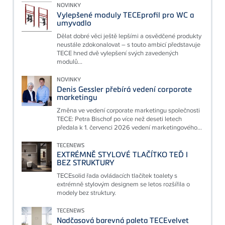
NOVINKY
Vylepšené moduly TECEprofil pro WC a
umyvadlo
Dělat dobré věci ještě lepšími a osvědčené produkty
neustále zdokonalovat – s touto ambicí představuje
TECE hned dvě vylepšení svých zavedených
modulů...
NOVINKY
Denis Gessler přebírá vedení corporate
marketingu
Změna ve vedení corporate marketingu společnosti
TECE: Petra Bischof po více než deseti letech
předala k 1. červenci 2026 vedení marketingového...
TECENEWS
EXTRÉMNĚ STYLOVÉ TLAČÍTKO TEĎ I
BEZ STRUKTURY
TECEsolid řada ovládacích tlačítek toalety s
extrémně stylovým designem se letos rozšířila o
modely bez struktury.
TECENEWS
Nadčasová barevná paleta TECEvelvet