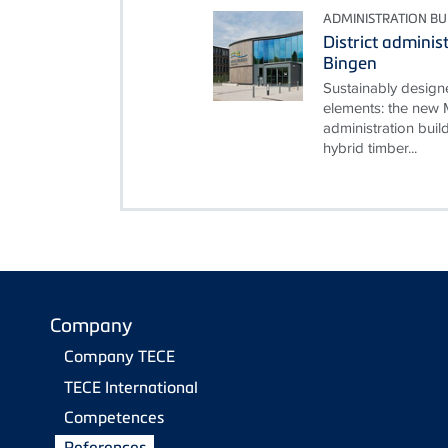
ADMINISTRATION BU
District adminis
Bingen
Sustainably desig
elements: the new M
administration build
hybrid timber...
Company
Company TECE
TECE International
Competences
References