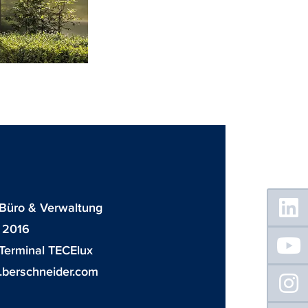
Floating
: Büro & Verwaltung
Sidebar
 2016
Terminal TECElux
berschneider.com