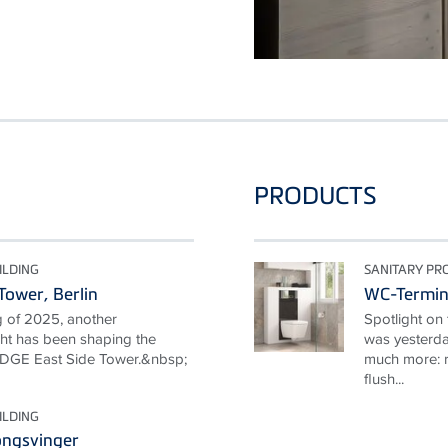
PRODUCTS
ILDING
SANITARY PR
Tower, Berlin
WC-Termin
g of 2025, another
Spotlight on 
ight has been shaping the
was yesterda
e EDGE East Side Tower.&nbsp;
much more: ri
flush...
ILDING
ongsvinger