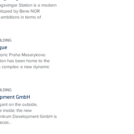
gsvinger Station is a modern
eveloped by Bane NOR
ambitions in terms of
ILDING
gue
storic Praha Masarykovo
ation has been home to the
g complex: a new dynamic
ILDING
opment GmbH
ant on the outside,
e inside: the new
entrum Development GmbH is
cial...