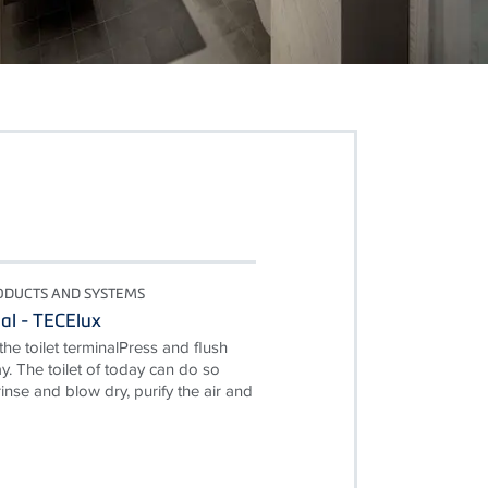
ODUCTS AND SYSTEMS
al - TECElux
the toilet terminalPress and flush
y. The toilet of today can do so
nse and blow dry, purify the air and