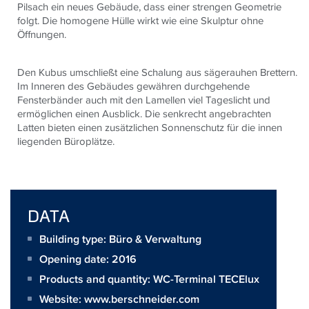
Pilsach ein neues Gebäude, dass einer strengen Geometrie
folgt. Die homogene Hülle wirkt wie eine Skulptur ohne
Öffnungen.
Den Kubus umschließt eine Schalung aus sägerauhen Brettern.
Im Inneren des Gebäudes gewähren durchgehende
Fensterbänder auch mit den Lamellen viel Tageslicht und
ermöglichen einen Ausblick. Die senkrecht angebrachten
Latten bieten einen zusätzlichen Sonnenschutz für die innen
liegenden Büroplätze.
DATA
Building type: Büro & Verwaltung
Opening date: 2016
Products and quantity:
WC-Terminal TECElux
Website:
www.berschneider.com