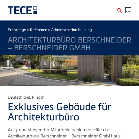
Skip to main content
Breadcrumb
»
»
Frontpage
Reference
Administration building
ARCHITEKTURBÜRO BERSCHNEIDER
+ BERSCHNEIDER GMBH
Deutschland
, Pilsach
Exklusives Gebäude für
Architekturbüro
Aufgrund steigender Mitarbeiterzahlen erstellte das
Architekturbüro Berschneider + Berschneider GmbH aus