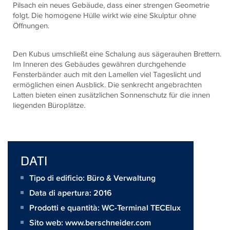
Pilsach ein neues Gebäude, dass einer strengen Geometrie
folgt. Die homogene Hülle wirkt wie eine Skulptur ohne
Öffnungen.
Den Kubus umschließt eine Schalung aus sägerauhen Brettern.
Im Inneren des Gebäudes gewähren durchgehende
Fensterbänder auch mit den Lamellen viel Tageslicht und
ermöglichen einen Ausblick. Die senkrecht angebrachten
Latten bieten einen zusätzlichen Sonnenschutz für die innen
liegenden Büroplätze.
DATI
Tipo di edificio: Büro & Verwaltung
Data di apertura: 2016
Prodotti e quantità:
WC-Terminal TECElux
Sito web:
www.berschneider.com