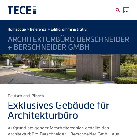
Skip to main content
Breadcrumb
»
»
Homepage
Referenze
Edifici amministrativi
ARCHITEKTURBÜRO BERSCHNEIDER
+ BERSCHNEIDER GMBH
Deutschland
, Pilsach
Exklusives Gebäude für
Architekturbüro
Aufgrund steigender Mitarbeiterzahlen erstellte das
Architekturbüro Berschneider + Berschneider GmbH aus