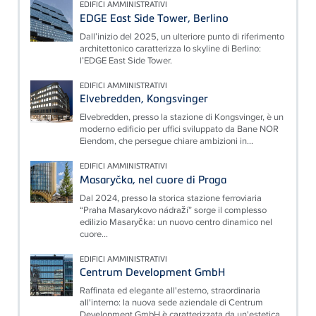
EDIFICI AMMINISTRATIVI
EDGE East Side Tower, Berlino
Dall’inizio del 2025, un ulteriore punto di riferimento
architettonico caratterizza lo skyline di Berlino:
l’EDGE East Side Tower.
EDIFICI AMMINISTRATIVI
Elvebredden, Kongsvinger
Elvebredden, presso la stazione di Kongsvinger, è un
moderno edificio per uffici sviluppato da Bane NOR
Eiendom, che persegue chiare ambizioni in...
EDIFICI AMMINISTRATIVI
Masaryčka, nel cuore di Praga
Dal 2024, presso la storica stazione ferroviaria
“Praha Masarykovo nádraží” sorge il complesso
edilizio Masaryčka: un nuovo centro dinamico nel
cuore...
EDIFICI AMMINISTRATIVI
Centrum Development GmbH
Raffinata ed elegante all'esterno, straordinaria
all'interno: la nuova sede aziendale di Centrum
Development GmbH è caratterizzata da un'estetica